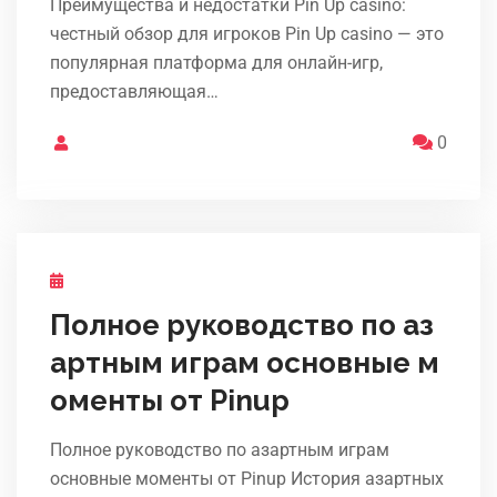
Преимущества и недостатки Pin Up casino:
честный обзор для игроков Pin Up casino — это
популярная платформа для онлайн-игр,
предоставляющая…
0
Полное руководство по аз
артным играм основные м
оменты от Pinup
Полное руководство по азартным играм
основные моменты от Pinup История азартных