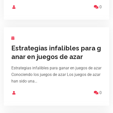
0
Estrategias infalibles para g
anar en juegos de azar
Estrategias infalibles para ganar en juegos de azar
Conociendo los juegos de azar Los juegos de azar
han sido una…
0