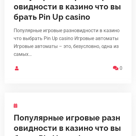
овидности в казино что вы
брать Pin Up casino
Популярные игровые разновидности в казино
что выбрать Pin Up casino Игровые автоматы
Игровые автоматы – это, безусловно, одна из
самых…
0
Популярные игровые разн
овидности в казино что вы