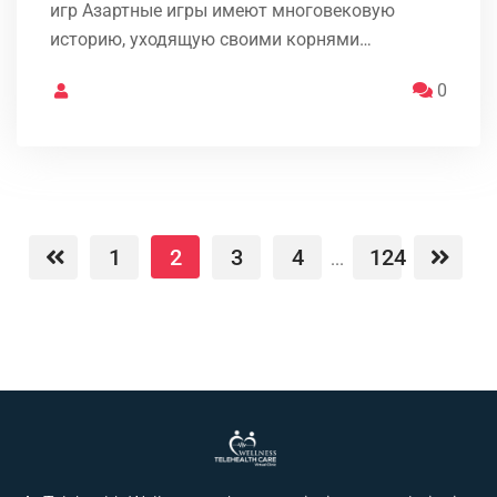
игр Азартные игры имеют многовековую
историю, уходящую своими корнями…
0
1
2
3
4
124
...