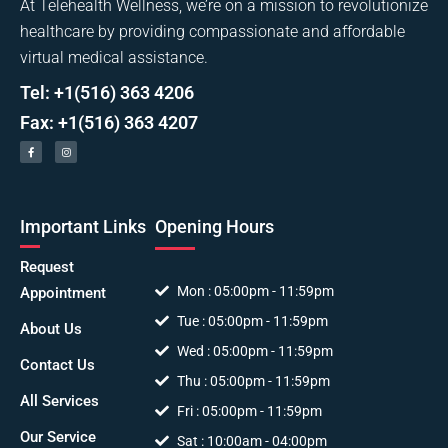
At Telehealth Wellness, we’re on a mission to revolutionize
healthcare by providing compassionate and affordable
virtual medical assistance.
Tel: +1(516) 363 4206
Fax: +1(516) 363 4207
Important Links
Opening Hours
Request
Mon : 05:00pm - 11:59pm
Appointment
Tue : 05:00pm - 11:59pm
About Us
Wed : 05:00pm - 11:59pm
Contact Us
Thu : 05:00pm - 11:59pm
All Services
Fri : 05:00pm - 11:59pm
Our Service
Sat : 10:00am - 04:00pm