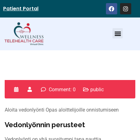
Patient Portal
Service Providers
Comment: 0
public
Aloita vedonlyönti Opas aloittelijoille onnistumiseen
Vedonlyönnin perusteet
Vedonlyönti on yhä suositumpi tapa nauttia