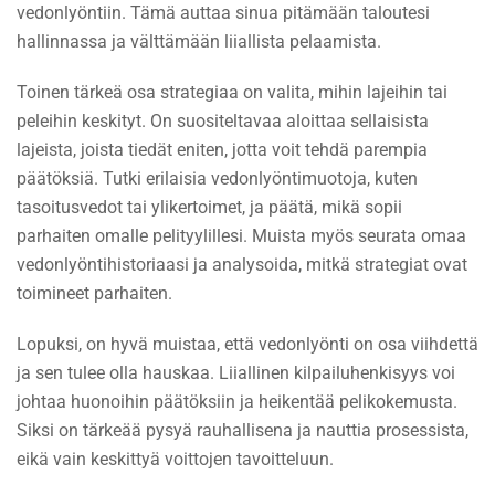
vedonlyöntiin. Tämä auttaa sinua pitämään taloutesi
hallinnassa ja välttämään liiallista pelaamista.
Toinen tärkeä osa strategiaa on valita, mihin lajeihin tai
peleihin keskityt. On suositeltavaa aloittaa sellaisista
lajeista, joista tiedät eniten, jotta voit tehdä parempia
päätöksiä. Tutki erilaisia vedonlyöntimuotoja, kuten
tasoitusvedot tai ylikertoimet, ja päätä, mikä sopii
parhaiten omalle pelityylillesi. Muista myös seurata omaa
vedonlyöntihistoriaasi ja analysoida, mitkä strategiat ovat
toimineet parhaiten.
Lopuksi, on hyvä muistaa, että vedonlyönti on osa viihdettä
ja sen tulee olla hauskaa. Liiallinen kilpailuhenkisyys voi
johtaa huonoihin päätöksiin ja heikentää pelikokemusta.
Siksi on tärkeää pysyä rauhallisena ja nauttia prosessista,
eikä vain keskittyä voittojen tavoitteluun.