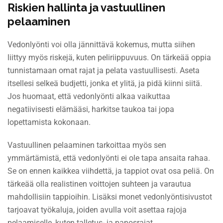
Riskien hallinta ja vastuullinen
pelaaminen
Vedonlyönti voi olla jännittävä kokemus, mutta siihen
liittyy myös riskejä, kuten peliriippuvuus. On tärkeää oppia
tunnistamaan omat rajat ja pelata vastuullisesti. Aseta
itsellesi selkeä budjetti, jonka et ylitä, ja pidä kiinni siitä.
Jos huomaat, että vedonlyönti alkaa vaikuttaa
negatiivisesti elämääsi, harkitse taukoa tai jopa
lopettamista kokonaan.
Vastuullinen pelaaminen tarkoittaa myös sen
ymmärtämistä, että vedonlyönti ei ole tapa ansaita rahaa.
Se on ennen kaikkea viihdettä, ja tappiot ovat osa peliä. On
tärkeää olla realistinen voittojen suhteen ja varautua
mahdollisiin tappioihin. Lisäksi monet vedonlyöntisivustot
tarjoavat työkaluja, joiden avulla voit asettaa rajoja
pelaamiselle, kuten talletus- ja panosrajat.