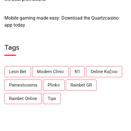
Mobile gaming made easy: Download the Quartzcasino
app today
Tags
Leon Bet
Modern Clinic
N1
Online Καζίνο
Pamestoixima
Plinko
Rainbet GR
Rainbet Online
Tips