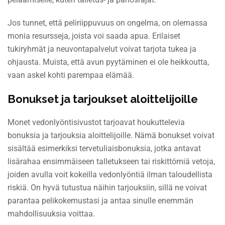
Jos tunnet, että peliriippuvuus on ongelma, on olemassa
monia resursseja, joista voi saada apua. Erilaiset
tukiryhmät ja neuvontapalvelut voivat tarjota tukea ja
ohjausta. Muista, että avun pyytäminen ei ole heikkoutta,
vaan askel kohti parempaa elämää.
Bonukset ja tarjoukset aloittelijoille
Monet vedonlyöntisivustot tarjoavat houkuttelevia
bonuksia ja tarjouksia aloittelijoille. Nämä bonukset voivat
sisältää esimerkiksi tervetuliaisbonuksia, jotka antavat
lisärahaa ensimmäiseen talletukseen tai riskittömiä vetoja,
joiden avulla voit kokeilla vedonlyöntiä ilman taloudellista
riskiä. On hyvä tutustua näihin tarjouksiin, sillä ne voivat
parantaa pelikokemustasi ja antaa sinulle enemmän
mahdollisuuksia voittaa.