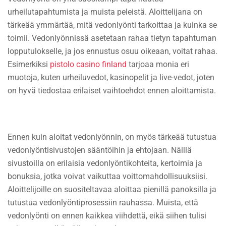
urheilutapahtumista ja muista peleistä. Aloittelijana on
tärkeää ymmärtää, mitä vedonlyönti tarkoittaa ja kuinka se
toimii. Vedonlyönnissä asetetaan rahaa tietyn tapahtuman
lopputulokselle, ja jos ennustus osuu oikeaan, voitat rahaa.
Esimerkiksi
pistolo casino finland
tarjoaa monia eri
muotoja, kuten urheiluvedot, kasinopelit ja live-vedot, joten
on hyvä tiedostaa erilaiset vaihtoehdot ennen aloittamista.
Ennen kuin aloitat vedonlyönnin, on myös tärkeää tutustua
vedonlyöntisivustojen sääntöihin ja ehtojaan. Näillä
sivustoilla on erilaisia vedonlyöntikohteita, kertoimia ja
bonuksia, jotka voivat vaikuttaa voittomahdollisuuksiisi.
Aloittelijoille on suositeltavaa aloittaa pienillä panoksilla ja
tutustua vedonlyöntiprosessiin rauhassa. Muista, että
vedonlyönti on ennen kaikkea viihdettä, eikä siihen tulisi