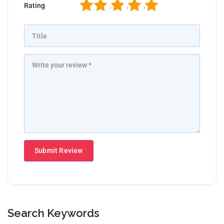
1
2
3
4
5
Rating
Search Keywords