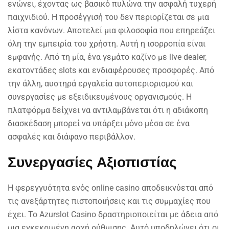
ενώνει, έχοντας ως βασικό πυλώνα την ασφαλή τυχερή
παιχνιδιού. Η προσέγγισή του δεν περιορίζεται σε μια
λίστα κανόνων. Αποτελεί μια φιλοσοφία που επηρεάζει
όλη την εμπειρία του χρήστη. Αυτή η ισορροπία είναι
εμφανής. Από τη μία, ένα γεμάτο καζίνο με live dealer,
εκατοντάδες slots και ενδιαφέρουσες προσφορές. Από
την άλλη, αυστηρά εργαλεία αυτοπεριορισμού και
συνεργασίες με εξειδικευμένους οργανισμούς. Η
πλατφόρμα δείχνει να αντιλαμβάνεται ότι η αδιάκοπη
διασκέδαση μπορεί να υπάρξει μόνο μέσα σε ένα
ασφαλές και διάφανο περιβάλλον.
Συνεργασίες Αξιοπιστίας
Η φερεγγυότητα ενός online casino αποδεικνύεται από
τις ανεξάρτητες πιστοποιήσεις και τις συμμαχίες που
έχει. Το Azurslot Casino δραστηριοποιείται με άδεια από
μια εγκεκριμένη αρχή ρύθμισης. Αυτό υποδηλώνει ότι οι