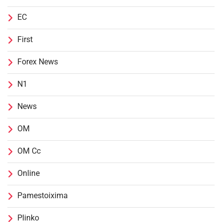
EC
First
Forex News
N1
News
OM
OM Cc
Online
Pamestoixima
Plinko