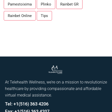
Pamestoixima
Plinko
Rainbet GR
Rainbet Online
Tips
At Telehealth Wellness, we’re on a mission to revolutionize
healthcare by providing compassionate and affordable
virtual medical assistance.
Tel: +1(516) 363 4206
Fax: +1(516) 363 4207