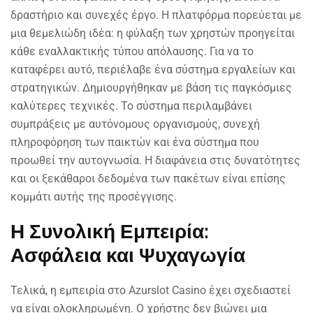
δραστήριο και συνεχές έργο. Η πλατφόρμα πορεύεται με
μια θεμελιώδη ιδέα: η φύλαξη των χρηστών προηγείται
κάθε εναλλακτικής τύπου απόλαυσης. Για να το
καταφέρει αυτό, περιέλαβε ένα σύστημα εργαλείων και
στρατηγικών. Δημιουργήθηκαν με βάση τις παγκόσμιες
καλύτερες τεχνικές. Το σύστημα περιλαμβάνει
συμπράξεις με αυτόνομους οργανισμούς, συνεχή
πληροφόρηση των παικτών και ένα σύστημα που
προωθεί την αυτογνωσία. Η διαφάνεια στις δυνατότητες
και οι ξεκάθαροι δεδομένα των πακέτων είναι επίσης
κομμάτι αυτής της προσέγγισης.
Η Συνολική Εμπειρία:
Ασφάλεια και Ψυχαγωγία
Τελικά, η εμπειρία στο Azurslot Casino έχει σχεδιαστεί
να είναι ολοκληρωμένη. Ο χρήστης δεν βιώνει μια