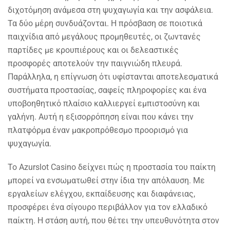
διχοτόμηση ανάμεσα στη ψυχαγωγία και την ασφάλεια.
Τα δύο μέρη συνδυάζονται. Η πρόσβαση σε ποιοτικά
παιχνίδια από μεγάλους προμηθευτές, οι ζωντανές
παρτίδες με κρουπιέρους και οι δελεαστικές
προσφορές αποτελούν την παιγνιώδη πλευρά.
Παράλληλα, η επίγνωση ότι υφίστανται αποτελεσματικά
συστήματα προστασίας, σαφείς πληροφορίες και ένα
υποβοηθητικό πλαίσιο καλλιεργεί εμπιστοσύνη και
γαλήνη. Αυτή η εξισορρόπηση είναι που κάνει την
πλατφόρμα έναν μακροπρόθεσμο προορισμό για
ψυχαγωγία.
Το Azurslot Casino δείχνει πώς η προστασία του παίκτη
μπορεί να ενσωματωθεί στην ίδια την απόλαυση. Με
εργαλείων ελέγχου, εκπαίδευσης και διαφάνειας,
προσφέρει ένα σίγουρο περιβάλλον για τον ελλαδικό
παίκτη. Η στάση αυτή, που θέτει την υπευθυνότητα στον