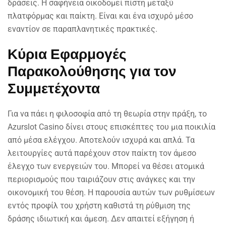
δράσεις. Η σαφήνεια οικοδομεί πίστη μεταξύ
πλατφόρμας και παίκτη. Είναι και ένα ισχυρό μέσο
εναντίον σε παραπλανητικές πρακτικές.
Κύρια Εφαρμογές
Παρακολούθησης για τον
Συμμετέχοντα
Για να πάει η φιλοσοφία από τη θεωρία στην πράξη, το
Azurslot Casino δίνει στους επισκέπτες του μια ποικιλία
από μέσα ελέγχου. Αποτελούν ισχυρά και απλά. Τα
λειτουργίες αυτά παρέχουν στον παίκτη τον άμεσο
έλεγχο των ενεργειών του. Μπορεί να θέσει ατομικά
περιορισμούς που ταιριάζουν στις ανάγκες και την
οικονομική του θέση. Η παρουσία αυτών των ρυθμίσεων
εντός προφίλ του χρήστη καθιστά τη ρύθμιση της
δράσης ιδιωτική και άμεση. Δεν απαιτεί εξήγηση ή