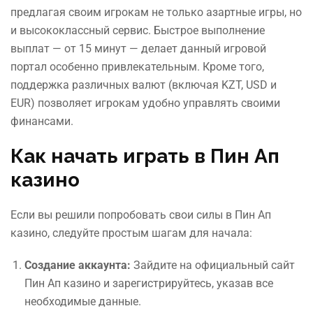
предлагая своим игрокам не только азартные игры, но
и высококлассный сервис. Быстрое выполнение
выплат — от 15 минут — делает данный игровой
портал особенно привлекательным. Кроме того,
поддержка различных валют (включая KZT, USD и
EUR) позволяет игрокам удобно управлять своими
финансами.
Как начать играть в Пин Ап
казино
Если вы решили попробовать свои силы в Пин Ап
казино, следуйте простым шагам для начала:
Создание аккаунта:
Зайдите на официальный сайт
Пин Ап казино и зарегистрируйтесь, указав все
необходимые данные.