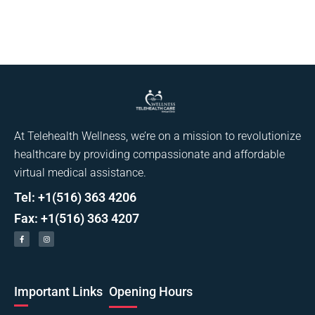
At Telehealth Wellness, we’re on a mission to revolutionize
healthcare by providing compassionate and affordable
virtual medical assistance.
Tel: +1(516) 363 4206
Fax: +1(516) 363 4207
Important Links
Opening Hours