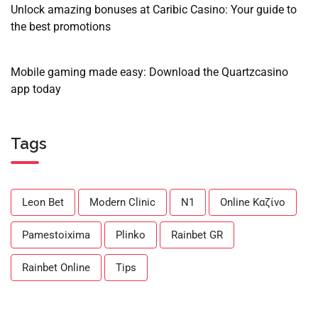
Unlock amazing bonuses at Caribic Casino: Your guide to
the best promotions
Mobile gaming made easy: Download the Quartzcasino
app today
Tags
Leon Bet
Modern Clinic
N1
Online Καζίνο
Pamestoixima
Plinko
Rainbet GR
Rainbet Online
Tips