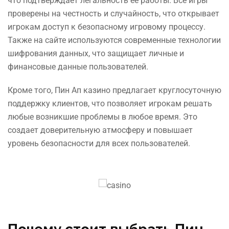
что подтверждает легальность ее работы. Все игры
проверены на честность и случайность, что открывает
игрокам доступ к безопасному игровому процессу.
Также на сайте используются современные технологии
шифрования данных, что защищает личные и
финансовые данные пользователей.
Кроме того, Пин Ап казино предлагает круглосуточную
поддержку клиентов, что позволяет игрокам решать
любые возникшие проблемы в любое время. Это
создает доверительную атмосферу и повышает
уровень безопасности для всех пользователей.