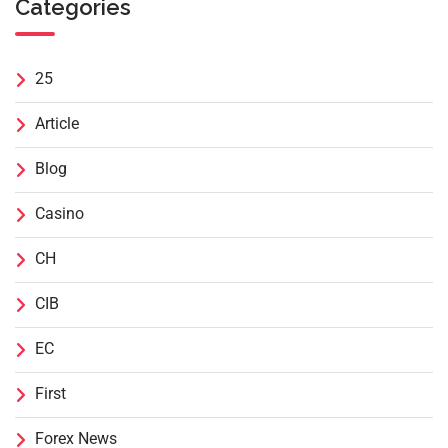
Categories
25
Article
Blog
Casino
CH
CIB
EC
First
Forex News