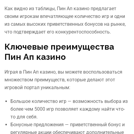
Как видно из таблицы, Пин Ап казино предлагает
своим игрокам впечатляющее количество игр и одни
из самых высоких приветственных бонусов на рынке,
что подтверждает его конкурентоспособность.
Ключевые преимущества
Пин Ап казино
Играя в Пин Ап казино, вы можете воспользоваться
множеством преимуществ, которые делают этот
игровой портал уникальным:
Большое количество игр — возможность выбора из
более чем 5000 игр позволяет каждому найти что-
то для себя.
Бонусные предложения — приветственный бонус и
регулярные акции обеспечивают дополнительные