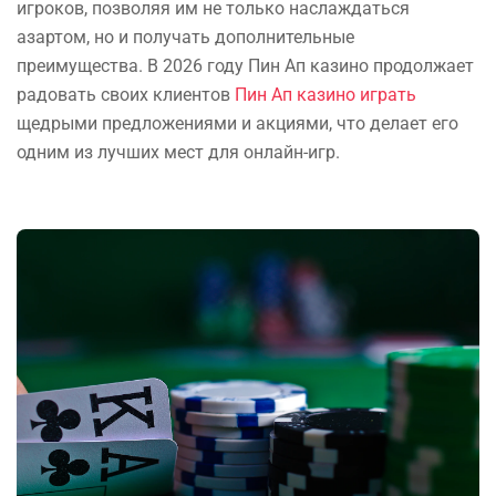
игроков, позволяя им не только наслаждаться
азартом, но и получать дополнительные
преимущества. В 2026 году Пин Ап казино продолжает
радовать своих клиентов
Пин Ап казино играть
щедрыми предложениями и акциями, что делает его
одним из лучших мест для онлайн-игр.