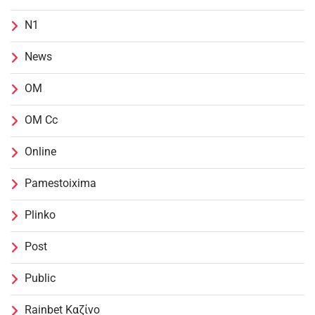
N1
News
OM
OM Cc
Online
Pamestoixima
Plinko
Post
Public
Rainbet Καζίνο