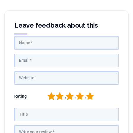
Leave feedback about this
1
2
3
4
5
Rating