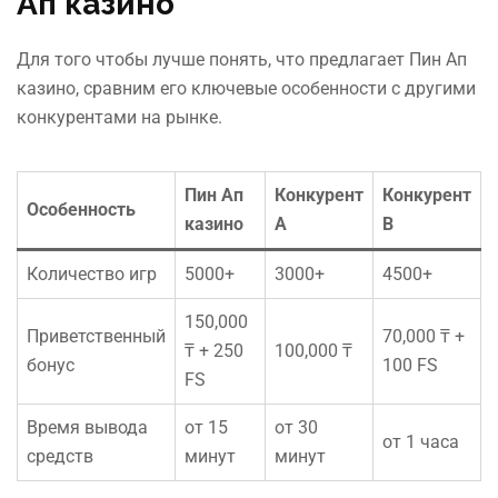
Ап казино
Для того чтобы лучше понять, что предлагает Пин Ап
казино, сравним его ключевые особенности с другими
конкурентами на рынке.
Пин Ап
Конкурент
Конкурент
Особенность
казино
A
B
Количество игр
5000+
3000+
4500+
150,000
Приветственный
70,000 ₸ +
₸ + 250
100,000 ₸
бонус
100 FS
FS
Время вывода
от 15
от 30
от 1 часа
средств
минут
минут