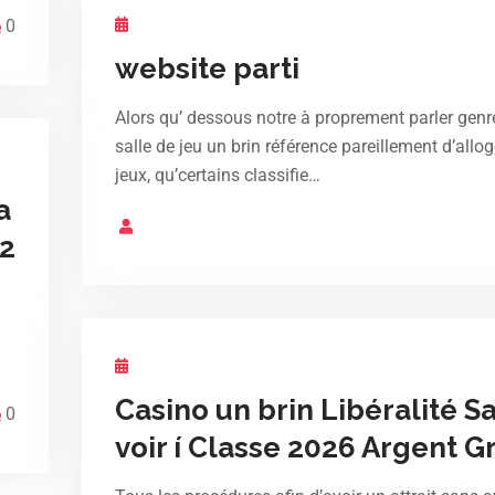
0
website parti
Alors qu’ dessous notre à proprement parler genre
salle de jeu un brin référence pareillement d’allo
jeux, qu’certains classifie…
a
 2
Casino un brin Libéralité S
0
voir í Classe 2026 Argent Gr