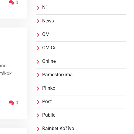
0
N1
News
OM
OM Cc
Online
inó
átékok
Pamestoixima
Plinko
Post
0
Public
Rainbet Καζίνο