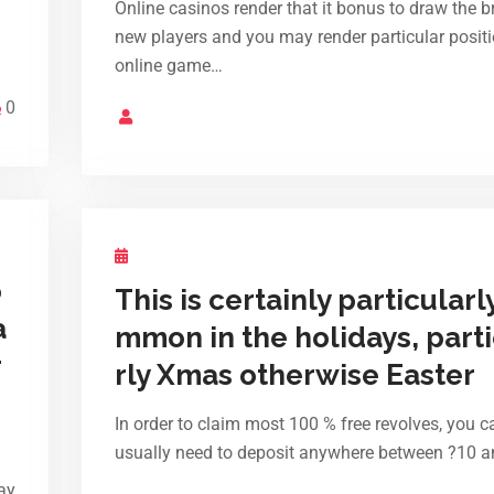
Online casinos render that it bonus to draw the 
new players and you may render particular posit
online game…
0
o
This is certainly particularl
a
mmon in the holidays, part
r
rly Xmas otherwise Easter
In order to claim most 100 % free revolves, you c
usually need to deposit anywhere between ?10 
lay