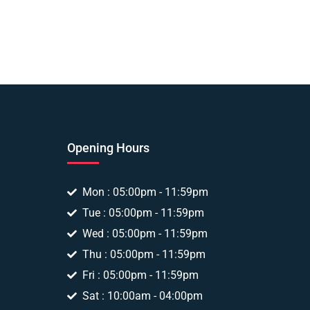
Opening Hours
Mon : 05:00pm - 11:59pm
Tue : 05:00pm - 11:59pm
Wed : 05:00pm - 11:59pm
Thu : 05:00pm - 11:59pm
Fri : 05:00pm - 11:59pm
Sat : 10:00am - 04:00pm