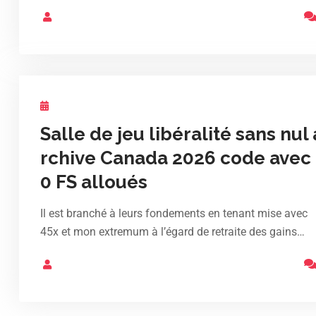
Salle de jeu libéralité sans nul 
rchive Canada 2026 code avec
0 FS alloués
Il est branché à leurs fondements en tenant mise avec
45x et mon extremum à l’égard de retraite des gains…