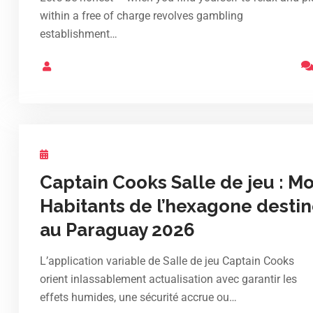
within a free of charge revolves gambling
establishment…
Captain Cooks Salle de jeu : Mo
Habitants de l’hexagone desti
au Paraguay 2026
L’application variable de Salle de jeu Captain Cooks
orient inlassablement actualisation avec garantir les
effets humides, une sécurité accrue ou…