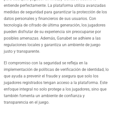
entiende perfectamente. La plataforma utiliza avanzadas
medidas de seguridad para garantizar la protección de los
datos personales y financieros de sus usuarios. Con
tecnología de cifrado de última generación, los jugadores
pueden disfrutar de su experiencia sin preocuparse por
posibles amenazas. Además, Ganabet se adhiere a las
regulaciones locales y garantiza un ambiente de juego
justo y transparente.
El compromiso con la seguridad se refleja en la
implementación de políticas de verificación de identidad, lo
que ayuda a prevenir el fraude y asegura que solo los
jugadores registrados tengan acceso a la plataforma. Este
enfoque integral no solo protege a los jugadores, sino que
también fomenta un ambiente de confianza y
transparencia en el juego.