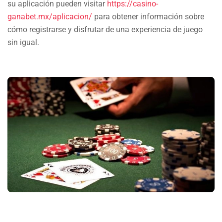
su aplicación pueden visitar
https://casino-
ganabet.mx/aplicacion/
para obtener información sobre
cómo registrarse y disfrutar de una experiencia de juego
sin igual.