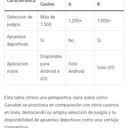
Característica
Casino
A
B
Selección de
Más de
1,200+
1,000+
juegos
1,500
Apuestas
Sí
No
Sí
deportivas
Disponible
Aplicación
para
Solo
Solo iOS
móvil
Android e
Android
iOS
Esta tabla ofrece una perspectiva clara sobre cómo
Ganabet se posiciona en comparación con otros casinos
en línea, destacando su amplia selección de juegos y la
disponibilidad de apuestas deportivas como una ventaja
competitiva.