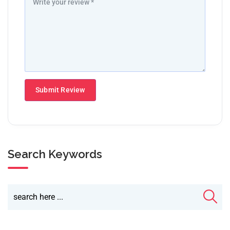
Search Keywords