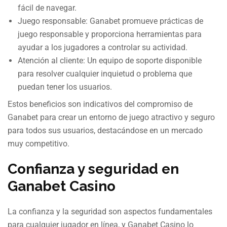
fácil de navegar.
Juego responsable: Ganabet promueve prácticas de
juego responsable y proporciona herramientas para
ayudar a los jugadores a controlar su actividad.
Atención al cliente: Un equipo de soporte disponible
para resolver cualquier inquietud o problema que
puedan tener los usuarios.
Estos beneficios son indicativos del compromiso de
Ganabet para crear un entorno de juego atractivo y seguro
para todos sus usuarios, destacándose en un mercado
muy competitivo.
Confianza y seguridad en
Ganabet Casino
La confianza y la seguridad son aspectos fundamentales
para cualquier jugador en línea, y Ganabet Casino lo