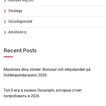
Rainbet Καζίνο
Strategy
Uncategorized
Αποδόσεις
Recent Posts
Maximera dina vinster: Bonusar och erbjudanden på
Goldenpandacasino 2026
Топ-5 игр в казино Oscarspin, которые стоит
попробовать в 2026