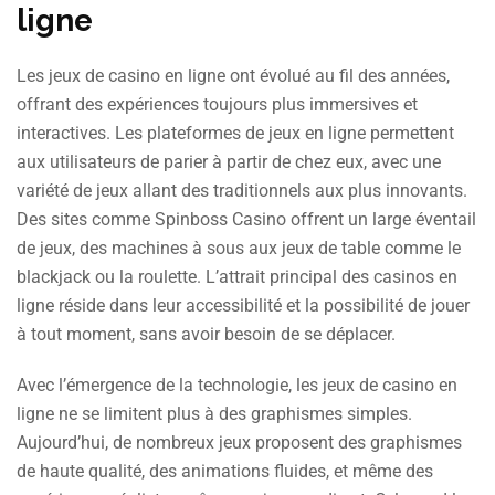
ligne
Les jeux de casino en ligne ont évolué au fil des années,
offrant des expériences toujours plus immersives et
interactives. Les plateformes de jeux en ligne permettent
aux utilisateurs de parier à partir de chez eux, avec une
variété de jeux allant des traditionnels aux plus innovants.
Des sites comme Spinboss Casino offrent un large éventail
de jeux, des machines à sous aux jeux de table comme le
blackjack ou la roulette. L’attrait principal des casinos en
ligne réside dans leur accessibilité et la possibilité de jouer
à tout moment, sans avoir besoin de se déplacer.
Avec l’émergence de la technologie, les jeux de casino en
ligne ne se limitent plus à des graphismes simples.
Aujourd’hui, de nombreux jeux proposent des graphismes
de haute qualité, des animations fluides, et même des