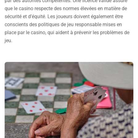
par des autorités compétentes. Une licence valide assure
que le casino respecte des normes élevées en matière de
sécurité et d’équité. Les joueurs doivent également être
conscients des politiques de jeu responsable mises en
place par le casino, qui aident à prévenir les problèmes de
jeu.