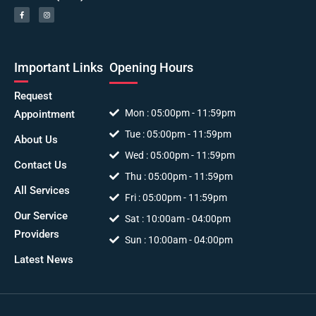
Important Links
Opening Hours
Request
Mon : 05:00pm - 11:59pm
Appointment
Tue : 05:00pm - 11:59pm
About Us
Wed : 05:00pm - 11:59pm
Contact Us
Thu : 05:00pm - 11:59pm
All Services
Fri : 05:00pm - 11:59pm
Our Service
Sat : 10:00am - 04:00pm
Providers
Sun : 10:00am - 04:00pm
Latest News