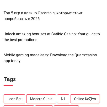
Топ-5 игр в казино Oscarspin, которые стоит
попробовать в 2026
Unlock amazing bonuses at Caribic Casino: Your guide to
the best promotions
Mobile gaming made easy: Download the Quartzcasino
app today
Tags
Leon Bet
Modern Clinic
N1
Online Καζίνο