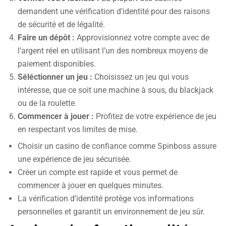
demandent une vérification d’identité pour des raisons
de sécurité et de légalité.
Faire un dépôt :
Approvisionnez votre compte avec de
l’argent réel en utilisant l’un des nombreux moyens de
paiement disponibles.
Séléctionner un jeu :
Choisissez un jeu qui vous
intéresse, que ce soit une machine à sous, du blackjack
ou de la roulette.
Commencer à jouer :
Profitez de votre expérience de jeu
en respectant vos limites de mise.
Choisir un casino de confiance comme Spinboss assure
une expérience de jeu sécurisée.
Créer un compte est rapide et vous permet de
commencer à jouer en quelques minutes.
La vérification d’identité protège vos informations
personnelles et garantit un environnement de jeu sûr.