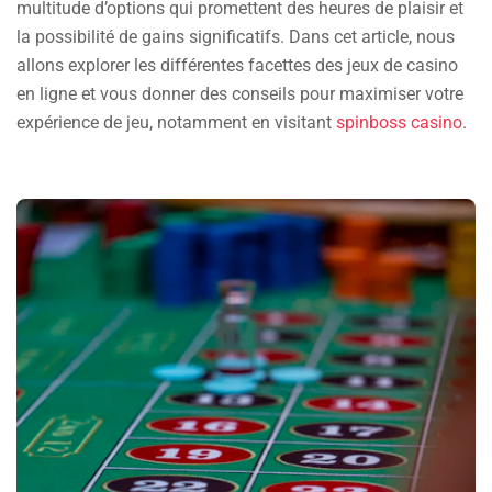
multitude d’options qui promettent des heures de plaisir et
la possibilité de gains significatifs. Dans cet article, nous
allons explorer les différentes facettes des jeux de casino
en ligne et vous donner des conseils pour maximiser votre
expérience de jeu, notamment en visitant
spinboss casino
.