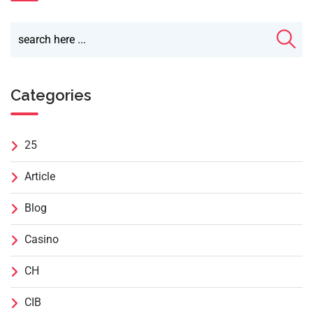
Categories
25
Article
Blog
Casino
CH
CIB