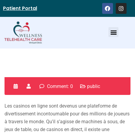
Patient Portal
Service Providers
Comment: 0
public
Les casinos en ligne sont devenus une plateforme de
divertissement incontournable pour des millions de joueurs
à travers le monde. Qu’il s’agisse de machines à sous, de
jeux de table, ou de casinos en direct, il existe une