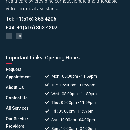
healthcare by providing compassionate and affordable
virtual medical assistance.
Tel: +1(516) 363 4206
Fax: +1(516) 363 4207
Important Links
Opening Hours
Request
Mon : 05:00pm - 11:59pm
Appointment
Tue : 05:00pm - 11:59pm
About Us
Wed : 05:00pm - 11:59pm
Contact Us
Thu : 05:00pm - 11:59pm
All Services
Fri : 05:00pm - 11:59pm
Our Service
Sat : 10:00am - 04:00pm
Providers
Sun : 10:00am - 04:00pm