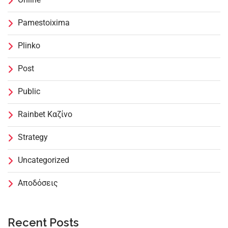
Pamestoixima
Plinko
Post
Public
Rainbet Καζίνο
Strategy
Uncategorized
Αποδόσεις
Recent Posts