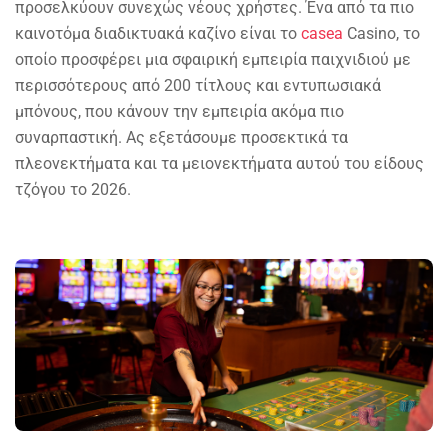
προσελκύουν συνεχώς νέους χρήστες. Ένα από τα πιο
καινοτόμα διαδικτυακά καζίνο είναι το
casea
Casino, το
οποίο προσφέρει μια σφαιρική εμπειρία παιχνιδιού με
περισσότερους από 200 τίτλους και εντυπωσιακά
μπόνους, που κάνουν την εμπειρία ακόμα πιο
συναρπαστική. Ας εξετάσουμε προσεκτικά τα
πλεονεκτήματα και τα μειονεκτήματα αυτού του είδους
τζόγου το 2026.