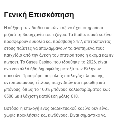
Γενική Επισκόπηση
Η αύξηση των διαδικτυακών καζίνο έχει επηρεάσει
ριζικά τη βιομηχανία του τζόγου. Τα διαδικτυακά καζίνο
προσφέρουν ευκολία και πρόσβαση 24/7, επιτρέποντας
στους παίκτες να απολαμβάνουν τα αγαπημένα τους
παιχνίδια από την άνεση του σπιτιού τους ή ακόμα και εν
κινήσει. Το Casea Casino, που ιδρύθηκε το 2026, είναι
ένα νέο αλλά ήδη δημοφιλές μεταξύ των Ελλήνων
παικτών. Προσφέρει ασφαλείς επιλογές πληρωμής,
εντυπωσιακούς τίτλους παιχνιδιών και προωθητικά
μπόνους, όπως το 100% μπόνους καλωσορίσματος έως
€500 με ελάχιστη κατάθεση μόλις €10.
Ωστόσο, η επιλογή ενός διαδικτυακού καζίνο δεν είναι
χωρίς προκλήσεις και κινδύνους. Είναι σημαντικό να