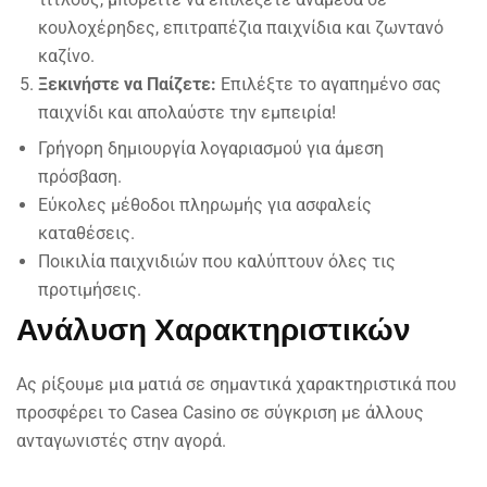
κουλοχέρηδες, επιτραπέζια παιχνίδια και ζωντανό
καζίνο.
Ξεκινήστε να Παίζετε:
Επιλέξτε το αγαπημένο σας
παιχνίδι και απολαύστε την εμπειρία!
Γρήγορη δημιουργία λογαριασμού για άμεση
πρόσβαση.
Εύκολες μέθοδοι πληρωμής για ασφαλείς
καταθέσεις.
Ποικιλία παιχνιδιών που καλύπτουν όλες τις
προτιμήσεις.
Ανάλυση Χαρακτηριστικών
Ας ρίξουμε μια ματιά σε σημαντικά χαρακτηριστικά που
προσφέρει το Casea Casino σε σύγκριση με άλλους
ανταγωνιστές στην αγορά.