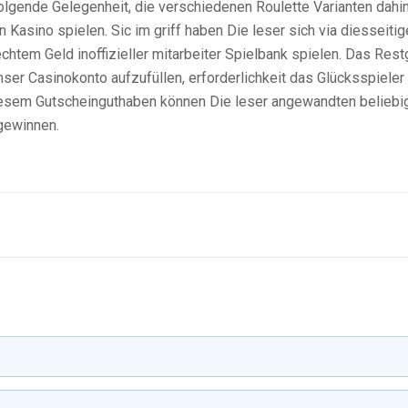
folgende Gelegenheit, die verschiedenen Roulette Varianten dahin
n Kasino spielen. Sic im griff haben Die leser sich via diesseiti
chtem Geld inoffizieller mitarbeiter Spielbank spielen. Das Res
ser Casinokonto aufzufüllen, erforderlichkeit das Glücksspieler
diesem Gutscheinguthaben können Die leser angewandten beliebi
 gewinnen.