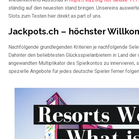
ständig auf den neuesten stand bringen. Unsereins auswerte
Slots zum Testen hier direkt as part of uns.
Jackpots.ch – höchster Will
Nachfolgende grundlegenden Kriterien je nachfolgende Selek
Dahinter den beliebtesten Glücksspielanbietern in Land der d
angewandten Multiplikator des Spielkontos zu innervieren, 
spezielle Angebote für jedes deutsche Spieler ferner fol