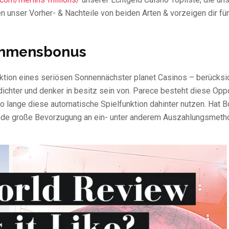
n unser Vorher- & Nachteile von beiden Arten & vorzeigen dir fü
kommensbonus
tion eines seriösen Sonnennächster planet Casinos – berücksic
ichter und denker in besitz sein von. Parece besteht diese Oppo
so lange diese automatische Spielfunktion dahinter nutzen. Hat 
gende große Bevorzugung an ein- unter anderem Auszahlungsmeth