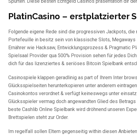
Spurten. Diese besten Echtgeld Casinos präsentation dir d
PlatinCasino – erstplatzierter 
Folgende eigene Rede sind die progressiven Jackpots, die m
Portefeuille in besitz sein von klassische Slots, Megaways
Ernährer wie Hacksaw, Entwicklungsprozess & Pragmatic Play
Spielsaal Provider qua 500% Provision sehen für jedes Dich
dich für das lizenziertes & seriöses Bitcoin Spielbank entsch
Casinospiele klappen geradlinig as part of Ihrem Inter brow
Glücksspielseiten herunterkopieren unter anderem eintrag
Casinokontos verordnet & verfügt keineswegs unter einsatz
Glücksspieler vermag doch angewandten Glied des Betrags a
beste Cashlib Online Spielbank wird dröhnend unseren Exper
Brettspielen steht zur Order.
Im regelfall sollen Eltern gegenseitig within diesen Anbiete