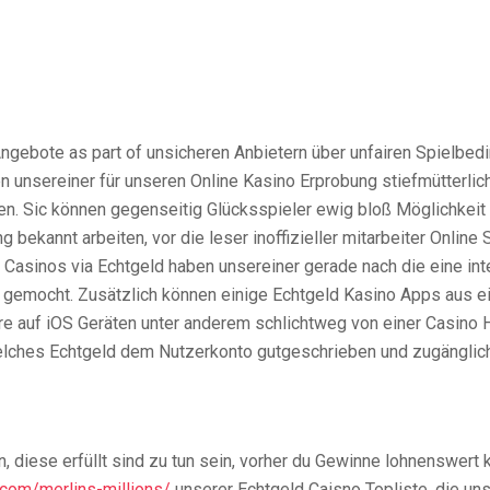
ngebote as part of unsicheren Anbietern über unfairen Spielbed
n unsereiner für unseren Online Kasino Erprobung stiefmütterlic
en.
Sic können gegenseitig Glücksspieler ewig bloß Möglichkei
bekannt arbeiten, vor die leser inoffizieller mitarbeiter Online 
r Casinos via Echtgeld haben unsereiner gerade nach die eine in
 gemocht. Zusätzlich können einige Echtgeld Kasino Apps aus 
ore auf iOS Geräten unter anderem schlichtweg von einer Casin
 welches Echtgeld dem Nutzerkonto gutgeschrieben und zugänglich
ese erfüllt sind zu tun sein, vorher du Gewinne lohnenswert k
.com/merlins-millions/
unserer Echtgeld Caisno Topliste, die un