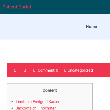
Patient Portal
Home
Comment: 0
Uncategorized
Content
Limits im Echtgeld Kasino
Jackpots.ch – höchster