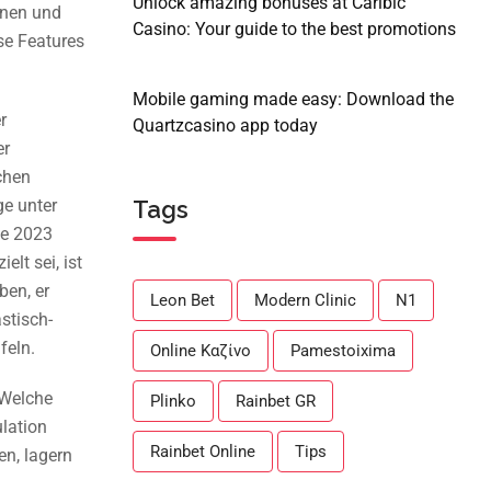
Unlock amazing bonuses at Caribic
nen und
Casino: Your guide to the best promotions
ese Features
Mobile gaming made easy: Download the
r
Quartzcasino app today
er
chen
ge unter
Tags
ie 2023
lt sei, ist
ben, er
Leon Bet
Modern Clinic
N1
stisch-
feln.
Online Καζίνο
Pamestoixima
 Welche
Plinko
Rainbet GR
ulation
Rainbet Online
Tips
en, lagern