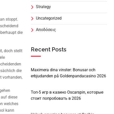
Strategy
Uncategorized
an stoppt.
tscheidend
Αποδόσεις
überhaupt die
Recent Posts
t, doch stellt
ele
scheidenden
Maximera dina vinster: Bonusar och
sächlich die
erbjudanden på Goldenpandacasino 2026
bt vorhanden,
rgehen
Топ-5 игр в казино Oscarspin, которые
 auf diese
стоит попробовать в 2026
on welches
ol kann