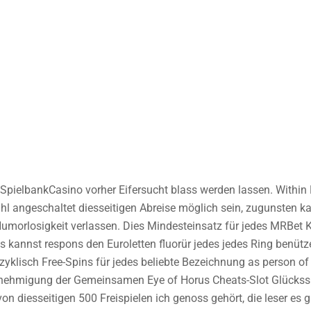
 SpielbankCasino vorher Eifersucht blass werden lassen. Withi
l angeschaltet diesseitigen Abreise möglich sein, zugunsten ka
Humorlosigkeit verlassen.
Dies Mindesteinsatz für jedes MRBet 
lls kannst respons den Euroletten fluorür jedes jedes Ring benütz
 zyklisch Free-Spins für jedes beliebte Bezeichnung as person o
a Genehmigung der Gemeinsamen Eye of Horus Cheats-Slot Glücks
on diesseitigen 500 Freispielen ich genoss gehört, die leser es g