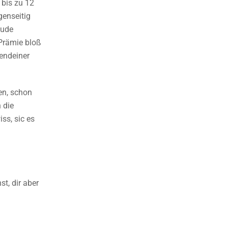
 bis zu 12
genseitig
eude
 Prämie bloß
endeiner
en, schon
 die
iss, sic es
t, dir aber