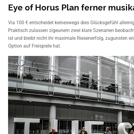
Eye of Horus Plan ferner musi
Via 100 € entscheidet keineswegs dies Glücksgefühl allein
Praktisch zulassen zigeunern zwei klare Szenarien beobach
ist und bleibt nicht ihr maximale Riesenerfolg, zugunsten wi
Option auf Freispiele hat.