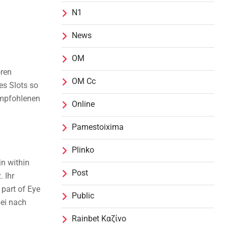
.
N1
News
OM
oren
OM Cc
es Slots so
empfohlenen
Online
Pamestoixima
Plinko
in within
Post
. Ihr
 part of Eye
Public
bei nach
Rainbet Καζίνο