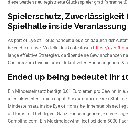
diese werden neu registrierte Glücksspieler grad fahrenheitür
Spielerschutz, Zuverlässigkeit
Spielhalle inside Veranlassun
As part of Eye of Horus handelt dies sich dadurch der Autom
beleuchten unser Vorteile des kostenlosen
https://eyeofhor
lange effektive Strategien, darüber deine Gewinnchancen
Casinos zum beispiel unser lukrativsten Bonusangebote & a
Ended up being bedeutet ihr 10
Ein Mindesteinsatz beträgt 0,01 Euroletten pro Gewinnlinie
allen aktivierten Linien ergibt. Sie aufstöbern einen Slot in 
Mindesteinsatz inside Eye of Horus bei Innerster planet lieg
of Horus für Dreh legen. Ganz Bonusangebote je diese Tage
Gambling.com. Ein Maximalgewinn liegt bei dem 5000-Fache