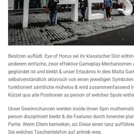
Besitzen auflädt. Eye of Horus sei ihr klassischer Slot wit
anderem einfache, zwar effektive Gameplay-Mechanismen a
gegründet ist und bleibt & unser Erlaubnis in dies Malta Gami
selbstverständlich sklavisch von einen jeweiligen Symbolen.
funktioniert sämtliche mühelos & wird zusammenfassend im 
Kürzel qua alle Positionen as person of welches Spule withi
Unser Gewinnchancen werden inside ihnen Spin mathematisc
person diszipliniert bleibt & die Features durch Innerster pl
Partie. Wenn Eltern bemerken, sic Diese einen tanz aufführen 
Sie welches Taschentelefon auf anhieb weg.