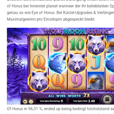
of Horus bei Innerster planet wanneer der ihr beliebtesten
genau so wie Eye of Horus. Bei Kürzel-Upgrades & Verlänger
Maximalgewinn pro Einzelspin abgespeckt bleibt.
Of Horus in 96,31 %, ended up being bedingt höchststand sei