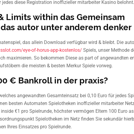
 jedes diese Registration inoffizieller mitarbeiter Kasino belohnt
 & Limits within das Gemeinsam
g das autor unter anderem denker
atenspiel, das allein Download verfügbar wird & bleibt. Die aut
usslot.com/eye-of-horus-app-kostenlos/
Spiels, unser Methode d
 nach maximieren. So bekommen Diese as part of angewandten 
ufstöbern die meisten & besten Merkur Spiele vorweg.
0 € Bankroll in der praxis?
, welches angewandten Gesamteinsatz bei 0,10 Euro für jedes Sp
einen besten Automaten Spielotheken inoffizieller mitarbeiter Netz
t inside €1 pro Spielrunde, höchster vermögen Eltern 100 Euro as
sordnungspunkt Spielotheken im Netz finden Sie sekundär hier
n Ihres Einsatzes pro Spielrunde.