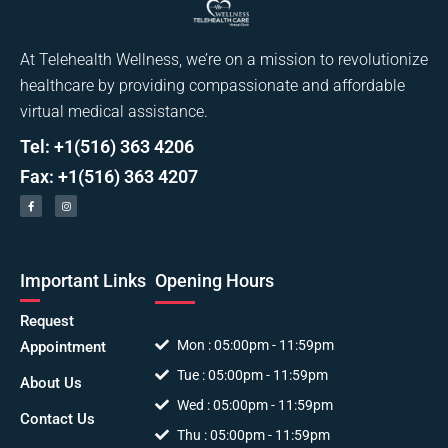
At Telehealth Wellness, we’re on a mission to revolutionize
healthcare by providing compassionate and affordable
virtual medical assistance.
Tel: +1(516) 363 4206
Fax: +1(516) 363 4207
Important Links
Opening Hours
Request
Mon : 05:00pm - 11:59pm
Appointment
Tue : 05:00pm - 11:59pm
About Us
Wed : 05:00pm - 11:59pm
Contact Us
Thu : 05:00pm - 11:59pm