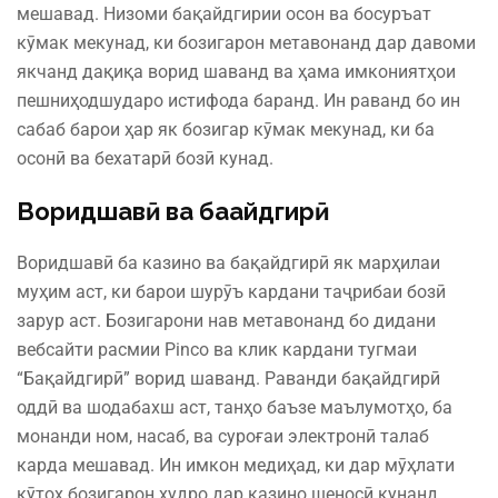
мешавад. Низоми бақайдгирии осон ва босуръат
кӯмак мекунад, ки бозигарон метавонанд дар давоми
якчанд дақиқа ворид шаванд ва ҳама имкониятҳои
пешниҳодшударо истифода баранд. Ин раванд бо ин
сабаб барои ҳар як бозигар кӯмак мекунад, ки ба
осонӣ ва бехатарӣ бозӣ кунад.
Воридшавӣ ва бақайдгирӣ
Воридшавӣ ба казино ва бақайдгирӣ як марҳилаи
муҳим аст, ки барои шурӯъ кардани таҷрибаи бозӣ
зарур аст. Бозигарони нав метавонанд бо дидани
вебсайти расмии Pinco ва клик кардани тугмаи
“Бақайдгирӣ” ворид шаванд. Раванди бақайдгирӣ
оддӣ ва шодабахш аст, танҳо баъзе маълумотҳо, ба
монанди ном, насаб, ва суроғаи электронӣ талаб
карда мешавад. Ин имкон медиҳад, ки дар мӯҳлати
кӯтоҳ бозигарон худро дар казино шеносӣ кунанд.