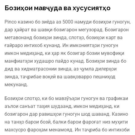
Бозиҳои мавҷуда ва хусусиятҳо
Pinco казино бо зиёда аз 5000 намуди бозиҳои гуногун,
дар ҳайрат ва шавқи бозигарон мегузорад. Бозигарон
метавонанд бозиҳои зинда, слотҳо, бозиҳои карт ва
ғайраро интихоб кунанд. Ин имкониятҳои гуногун
имкон медиҳанд, ки ҳар як бозигар бозии мувофиқи
манфиатҳои худашро пайдо кунад. Бозиҳои зинда бо
дид ва хидматрасонии зинда, аз ҷумла дилерҳои
зинда, таҷрибае воқеӣ ва шавқоварро пешниҳод
мекунанд.
Бозиҳои слотҳо, ки бо мавзӯъҳои гуногун ва графикаи
аълои санъат таҳия шудаанд, имкон медиҳанд, ки
бозигарон дар равишҳои гуногун шод шаванд. Казино
на танҳо барои бозӣ, балки барои фароғат низ муҳити
махсусро фароҳам менамояд. Ин таҷриба бо интихоби