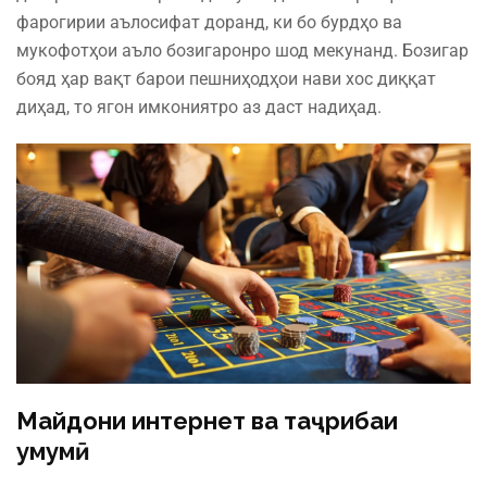
фарогирии аълосифат доранд, ки бо бурдҳо ва
мукофотҳои аъло бозигаронро шод мекунанд. Бозигар
бояд ҳар вақт барои пешниҳодҳои нави хос диққат
диҳад, то ягон имкониятро аз даст надиҳад.
Майдони интернет ва таҷрибаи
умумӣ