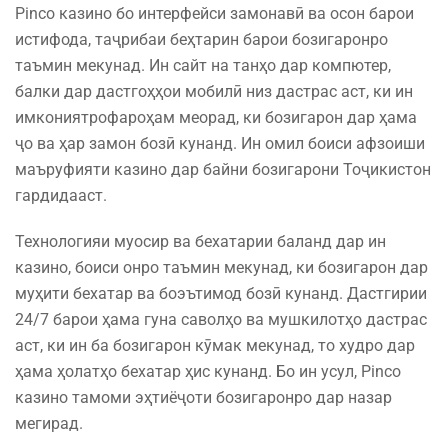
Pinco казино бо интерфейси замонавӣ ва осон барои
истифода, таҷрибаи беҳтарин барои бозигаронро
таъмин мекунад. Ин сайт на танҳо дар компютер,
балки дар дастгоҳҳои мобилӣ низ дастрас аст, ки ин
имкониятрофароҳам меорад, ки бозигарон дар ҳама
ҷо ва ҳар замон бозӣ кунанд. Ин омил боиси афзоиши
маъруфияти казино дар байни бозигарони Тоҷикистон
гардидааст.
Технологияи муосир ва бехатарии баланд дар ин
казино, боиси онро таъмин мекунад, ки бозигарон дар
муҳити бехатар ва боэътимод бозӣ кунанд. Дастгирии
24/7 барои ҳама гуна саволҳо ва мушкилотҳо дастрас
аст, ки ин ба бозигарон кӯмак мекунад, то худро дар
ҳама ҳолатҳо бехатар ҳис кунанд. Бо ин усул, Pinco
казино тамоми эҳтиёҷоти бозигаронро дар назар
мегирад.