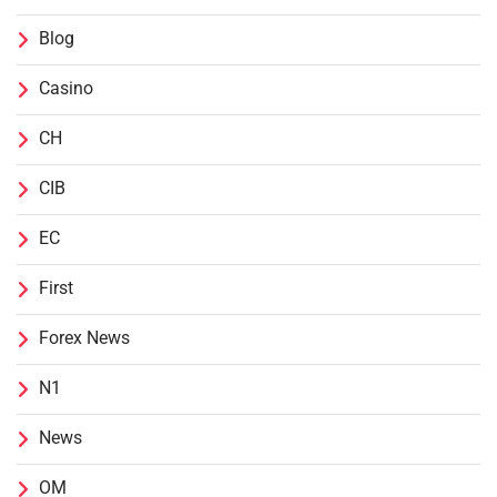
Blog
Casino
CH
CIB
EC
First
Forex News
N1
News
OM