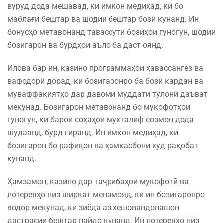
вуруд дода мешавад, ки имкон медиҳад, ки бо
маблағи бештар ва шодии бештар бозӣ кунанд. Ин
бонусҳо метавонанд тавассути бозиҳои гуногун, шодии
бозигарон ва бурдҳои аъло ба даст оянд.
Илова бар ин, казино программаҳои ҳавассангез ва
вафодорӣ дорад, ки бозигаронро ба бозӣ кардан ва
муваффақиятҳо дар давоми муддати тӯлонӣ даъват
мекунад. Бозигарон метавонанд бо мукофотҳои
гуногун, ки барои соҳаҳои мухталиф созмон дода
шудаанд, бурд гиранд. Ин имкон медиҳад, ки
бозигарон бо рафиқон ва ҳамкасбони худ рақобат
кунанд.
Ҳамзамон, казино дар таҷрибаҳои мукофотӣ ва
лотереяҳо низ ширкат менамояд, ки ин бозигаронро
водор мекунад, ки зиёда аз хешовандонашон
дастрасии бештар пайдо кунанд. Ин лотереяҳо низ