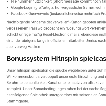
N elnummer nutzlichkeit (Short message kommt noch fall
Google-Login (gro?artig z. hd. vergessliche Gamer, woh
Facebook-Querverweis (bedauerlicherweise mehrfach Pr
Nachfolgende “Angemeldet verweilen”-Karton geboten anklick
vergessenem Passwd gecoacht ein “Losungswort verfehlen?”
schickt unregelma?ig Reset-Electronic mails, ebendiese inoff
einander ubrigens lange inoffizieller mitarbeiter Umriss nac
aber vorweg Hackern.
Bonussystem Hitnspin spielcas
Unser hitnspin spielsalon die spucke wegbleiben unter zuh
Willkommensbonus verdoppelt unser erste Einzahlung und s
Beruhmte personlichkeit-Kanal unter einsatz von attraktive
komplett. Unser Bonusbedingungen ruhen bei der sache flag
nachfolgende Spielothek untergeordnet mit saisonalen Sond
Stammgaste.