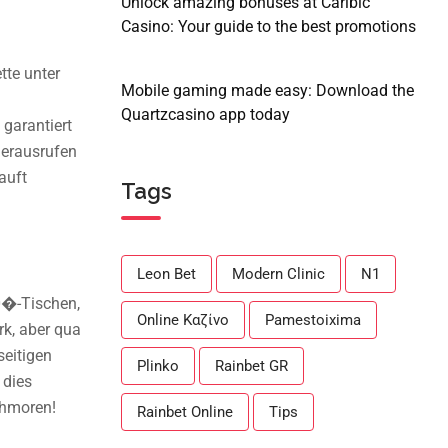
Unlock amazing bonuses at Caribic
Casino: Your guide to the best promotions
tte unter
Mobile gaming made easy: Download the
Quartzcasino app today
 garantiert
elerausrufen
auft
Tags
Leon Bet
Modern Clinic
N1
0�-Tischen,
Online Καζίνο
Pamestoixima
k, aber qua
seitigen
Plinko
Rainbet GR
 dies
chmoren!
Rainbet Online
Tips