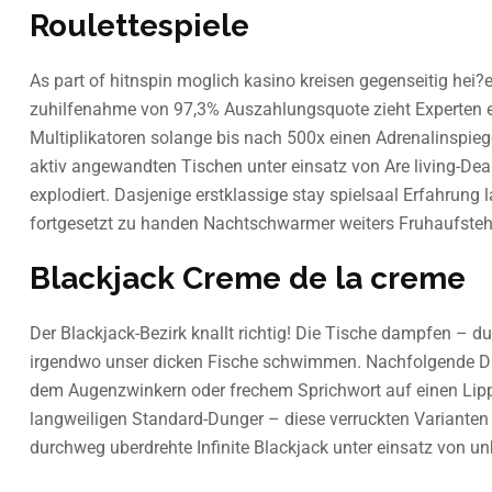
Roulettespiele
As part of hitnspin moglich kasino kreisen gegenseitig hei?
zuhilfenahme von 97,3% Auszahlungsquote zieht Experten ei
Multiplikatoren solange bis nach 500x einen Adrenalinspiege
aktiv angewandten Tischen unter einsatz von Are living-Deale
explodiert. Dasjenige erstklassige stay spielsaal Erfahru
fortgesetzt zu handen Nachtschwarmer weiters Fruhaufsteh
Blackjack Creme de la creme
Der Blackjack-Bezirk knallt richtig! Die Tische dampfen –
irgendwo unser dicken Fische schwimmen. Nachfolgende Dr
dem Augenzwinkern oder frechem Sprichwort auf einen Lippen
langweiligen Standard-Dunger – diese verruckten Varianten 
durchweg uberdrehte Infinite Blackjack unter einsatz von 