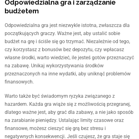
Odpowiedzialna gra i zarządzanie
budżetem
Odpowiedzialna gra jest niezwykle istotna, zwłaszcza dla
początkujących graczy. Ważne jest, aby ustalić sobie
budżet na grę i ściśle się go trzymać. Niezależnie od tego,
czy korzystasz z bonusów bez depozytu, czy wpłacasz
własne środki, warto wiedzieć, ile jesteś gotów przeznaczyć
na zabawę. Unikaj wykorzystywania środków
przeznaczonych na inne wydatki, aby uniknąć problemów
finansowych.
Warto także być świadomym ryzyka związanego z
hazardem. Każda gra wiąże się z możliwością przegranej,
dlatego ważne jest, aby grać dla zabawy, a nie jako sposób
na zarabianie pieniędzy. Ustalając limity czasowe oraz
finansowe, możesz cieszyć się grą bez stresu i
negatywnych konsekwencji. Jeśli czujesz, że gra staje się