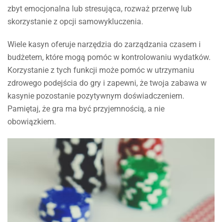
zbyt emocjonalna lub stresująca, rozważ przerwę lub
skorzystanie z opcji samowykluczenia.
Wiele kasyn oferuje narzędzia do zarządzania czasem i
budżetem, które mogą pomóc w kontrolowaniu wydatków.
Korzystanie z tych funkcji może pomóc w utrzymaniu
zdrowego podejścia do gry i zapewni, że twoja zabawa w
kasynie pozostanie pozytywnym doświadczeniem.
Pamiętaj, że gra ma być przyjemnością, a nie
obowiązkiem.