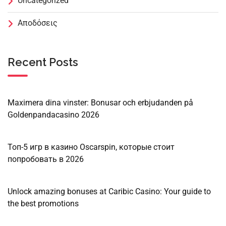
Uncategorized
Αποδόσεις
Recent Posts
Maximera dina vinster: Bonusar och erbjudanden på
Goldenpandacasino 2026
Топ-5 игр в казино Oscarspin, которые стоит
попробовать в 2026
Unlock amazing bonuses at Caribic Casino: Your guide to
the best promotions