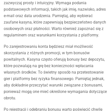
zazwyczaj prosty i intuicyjny. Wymaga podania
podstawowych informacji, takich jak imię, nazwisko, adres
e-mail oraz data urodzenia. Pamiętaj, aby wybierać
zaufane kasyna, które zapewniają bezpieczeństwo danych
osobowych oraz płatności. Warto również zapoznać się z
regulaminem oraz warunkami korzystania z platformy.
Po zarejestrowaniu konta będziesz miał możliwość
skorzystania z różnych promocji, w tym bonusów
powitalnych. Kasyna często oferują bonusy bez depozytu,
które pozwalają na grę bez konieczności wpłacania
własnych środków. To świetny sposób na przetestowanie
gier i platformy bez ryzyka finansowego. Pamiętaj jednak,
aby dokładnie przeczytać warunki związane z bonusami,
ponieważ mogą one mieć określone wymagania dotyczące
obrotu.
Po rejestracji i odebraniu bonusu warto poświęcić chwilę