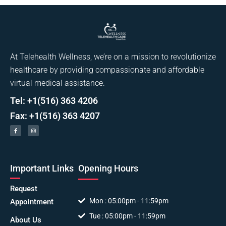
At Telehealth Wellness, we’re on a mission to revolutionize
healthcare by providing compassionate and affordable
virtual medical assistance.
Tel: +1(516) 363 4206
Fax: +1(516) 363 4207
Important Links
Opening Hours
Request
Mon : 05:00pm - 11:59pm
Appointment
Tue : 05:00pm - 11:59pm
About Us