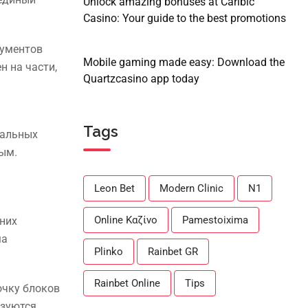
Unlock amazing bonuses at Caribic
Casino: Your guide to the best promotions
кументов
Mobile gaming made easy: Download the
н на части,
Quartzcasino app today
Tags
уальных
ым.
Leon Bet
Modern Clinic
N1
Online Καζίνο
Pamestoixima
 них
ма
Plinko
Rainbet GR
Rainbet Online
Tips
очку блоков
ьзуются