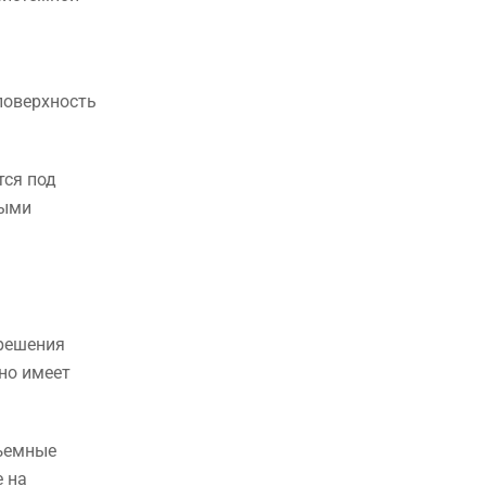
поверхность
тся под
ными
зрешения
но имеет
бъемные
е на