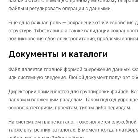
назначаются. С помощью данному механизму операци
файлы и регулировать операции с данными.
Еще одна важная роль — сохранение от исчезновения 
структуры 1xbet казино а также валидации сохранност
возникновения сбоя электропитания, проблемы запис
Документы и каталоги
Файл является главной формой сбережения данных. Фа
или системную сведения. Любой документ получает обо
Директории применяются для группировки файлов. Ка
папкам и вложенным разделам. Такой подход упрощае
основе категориям, проектам, типам либо периодам.
На системном плане каталог тоже является служебной
также внутренних каталогах. В момент когда платформ
набор имеющихся 1хбет файлов.