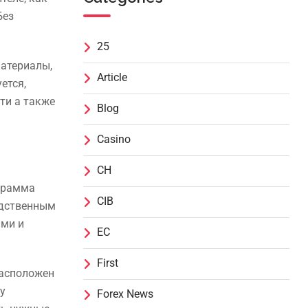
Без
25
материалы,
Article
ется,
ти а также
Blog
Casino
CH
грамма
CIB
едственным
ами и
EC
First
расположен
у
Forex News