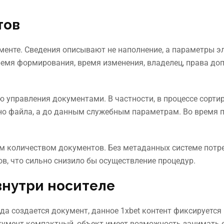
тов
енте. Сведения описывают не наполнение, а параметры эл
емя формирования, время изменения, владелец, права доп
 управления документами. В частности, в процессе сорти
ино файла, а до данным служебным параметрам. Во время 
м количеством документов. Без метаданных системе потр
в, что сильно снизило бы осуществление процедур.
нутри носителе
да создается документ, данное 1xbet контент фиксируется
окумент компактный, объект имеет возможность занимать