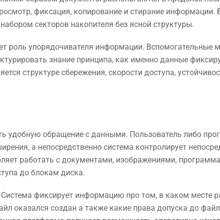
росмотр, фиксация, копирование и стирание информации. 
набором секторов накопителя без ясной структуры.
ает роль упорядочивателя информации. Вспомогательные 
уктурировать знание принципа, как именно данные фиксиру
яется структуре сбережения, скорости доступа, устойчивос
ть удобную обращение с данными. Пользователь либо про
ширения, а непосредственно система контролирует непоср
оляет работать с документами, изображениями, программ
тупа до блокам диска.
. Система фиксирует информацию про том, в каком месте 
айл оказался создан а также какие права допуска до файл