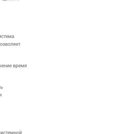
истема
позволяет
чение время
ть
я
системной