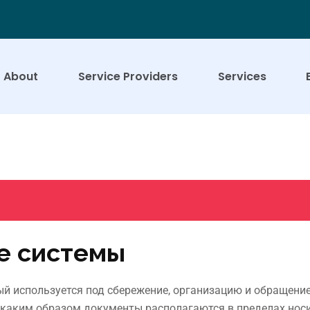
About
Service Providers
Services
е системы
ый используется под сбережение, организацию и обращени
 каким образом документы располагаются в пределах носи