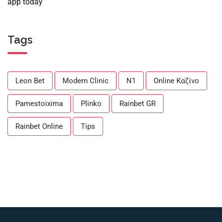
app today
Tags
Leon Bet
Modern Clinic
N1
Online Καζίνο
Pamestoixima
Plinko
Rainbet GR
Rainbet Online
Tips