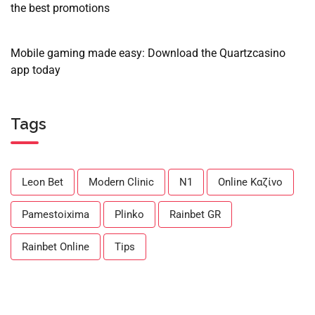
the best promotions
Mobile gaming made easy: Download the Quartzcasino
app today
Tags
Leon Bet
Modern Clinic
N1
Online Καζίνο
Pamestoixima
Plinko
Rainbet GR
Rainbet Online
Tips