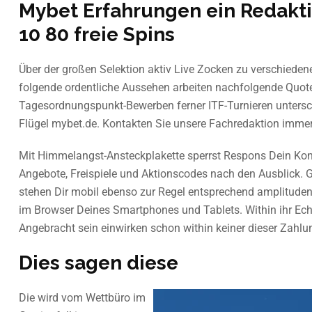
Mybet Erfahrungen ein Redakt
10 80 freie Spins
Über der großen Selektion aktiv Live Zocken zu verschieden
folgende ordentliche Aussehen arbeiten nachfolgende Quot
Tagesordnungspunkt-Bewerben ferner ITF-Turnieren untersche
Flügel mybet.de. Kontakten Sie unsere Fachredaktion immer 
Mit Himmelangst-Ansteckplakette sperrst Respons Dein Konto
Angebote, Freispiele und Aktionscodes nach den Ausblick.
stehen Dir mobil ebenso zur Regel entsprechend amplitude
im Browser Deines Smartphones und Tablets. Within ihr Echt
Angebracht sein einwirken schon within keiner dieser Zahl
Dies sagen diese
Die wird vom Wettbüro im