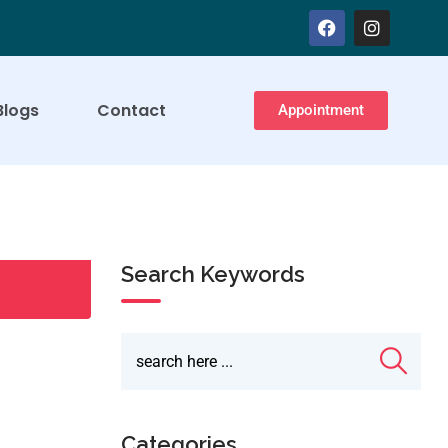
Blogs
Contact
Appointment
Search Keywords
Categories