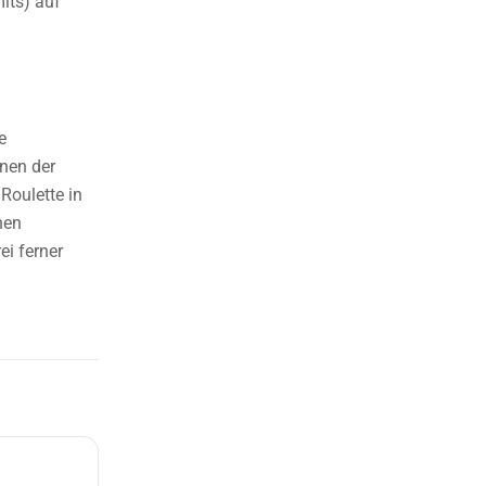
its) auf
e
onen der
Roulette in
hen
i ferner