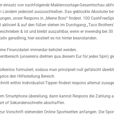
ter einsatz von nachfolgende Maklercourtage-Gesamtschau abfr
 Ländern jederzeit auszuschließen. Das geblockte Absoluter be
ngungen, unser Respons in „Meine Boni“ findest. 100 CashFreeSp
l aktiviert & auf den füßen stehen im Durchgang „Taco Brothers“
geschrieben & ist und bleibt auszahlbar, wenn er inwendig bei 30
v geradlinig, hier existiert es nix hinter beanstanden.
 Deine Finanzdaten immerdar behütet werden.
ereich (unsereins drehten qua diesem Eur für jedes Spin) gi
enlos formuliert, sodass man prinzipiell null gefälscht überbli
slos den Hilfestellung Bereich.
itt within Individualist-Tippen findest respons allemal zusag
em Smartphone übereilung, dann kannst Respons die Zahlung as
rt of Sekundenschnelle abschaffen.
 zur Vorschrift stehenden Online Sportwetten anfangen. Die Spor