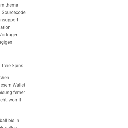
esem thema
n Sourcecode
ensupport
ation
Vortragen
ngigen
ichen
diesem Wallet
isung ferner
icht, womit
all bis in
aktuellen