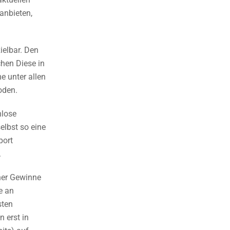
anbieten,
ielbar. Den
hen Diese in
e unter allen
oden.
nlose
elbst so eine
port
.
ner Gewinne
e an
sten
 erst in