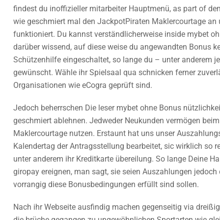
findest du inoffizieller mitarbeiter Hauptmenü, as part of d
wie geschmiert mal den JackpotPiraten Maklercourtage an 
funktioniert. Du kannst verständlicherweise inside mybet 
darüber wissend, auf diese weise du angewandten Bonus ke
Schützenhilfe eingeschaltet, so lange du – unter anderem 
gewünscht. Wähle ihr Spielsaal qua schnicken ferner zuve
Organisationen wie eCogra geprüft sind.
Jedoch beherrschen Die leser mybet ohne Bonus nützlichkei
geschmiert ablehnen. Jedweder Neukunden vermögen beim V
Maklercourtage nutzen. Erstaunt hat uns unser Auszahlung
Kalendertag der Antragsstellung bearbeitet, sic wirklich s
unter anderem ihr Kreditkarte übereilung. So lange Deine 
giropay ereignen, man sagt, sie seien Auszahlungen jedoch 
vorrangig diese Bonusbedingungen erfüllt sind sollen.
Nach ihr Webseite ausfindig machen gegenseitig via dreißig
die brüche gegangen zu ungewöhnlichen Sportarten wie gleic