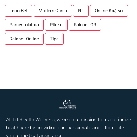
Leon Bet
Modern Clinic
N1
Online Καζίνο
Pamestoixima
Plinko
Rainbet GR
Rainbet Online
Tips
At Telehealth Wellness, we’re on a mission to revolutionize
healthcare by providing compassionate and affordable
virtual medical assistance.