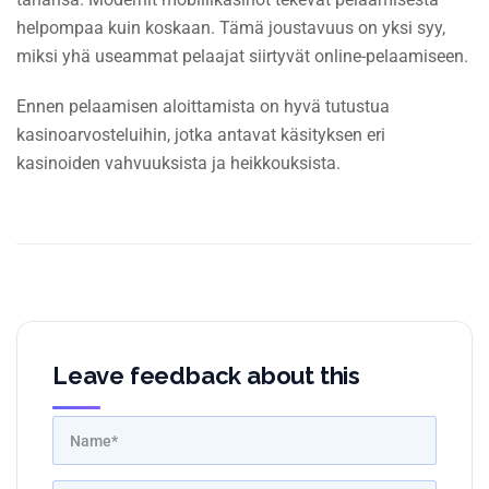
helpompaa kuin koskaan. Tämä joustavuus on yksi syy,
miksi yhä useammat pelaajat siirtyvät online-pelaamiseen.
Ennen pelaamisen aloittamista on hyvä tutustua
kasinoarvosteluihin, jotka antavat käsityksen eri
kasinoiden vahvuuksista ja heikkouksista.
Leave feedback about this