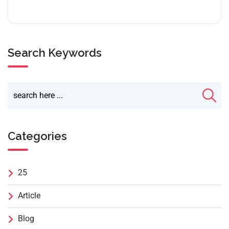
Search Keywords
Categories
25
Article
Blog