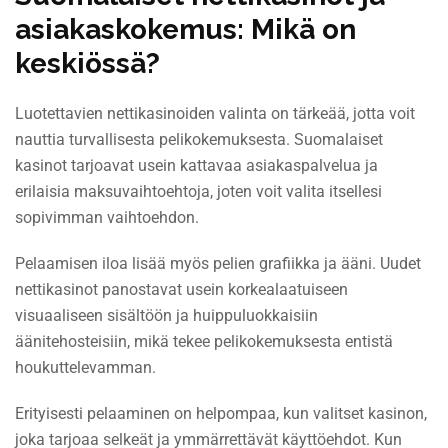
asiakaskokemus: Mikä on
keskiössä?
Luotettavien nettikasinoiden valinta on tärkeää, jotta voit
nauttia turvallisesta pelikokemuksesta. Suomalaiset
kasinot tarjoavat usein kattavaa asiakaspalvelua ja
erilaisia maksuvaihtoehtoja, joten voit valita itsellesi
sopivimman vaihtoehdon.
Pelaamisen iloa lisää myös pelien grafiikka ja ääni. Uudet
nettikasinot panostavat usein korkealaatuiseen
visuaaliseen sisältöön ja huippuluokkaisiin
äänitehosteisiin, mikä tekee pelikokemuksesta entistä
houkuttelevamman.
Erityisesti pelaaminen on helpompaa, kun valitset kasinon,
joka tarjoaa selkeät ja ymmärrettävät käyttöehdot. Kun