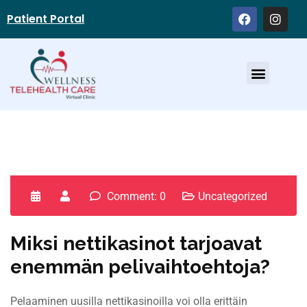
Patient Portal
Service Providers
Comment: 0
Uncategorized
Miksi nettikasinot tarjoavat
enemmän pelivaihtoehtoja?
Pelaaminen uusilla nettikasinoilla voi olla erittäin