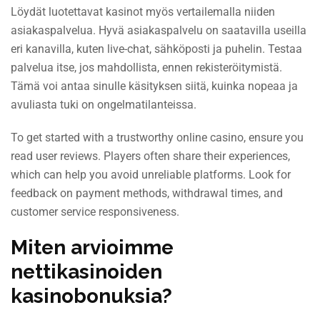
Löydät luotettavat kasinot myös vertailemalla niiden
asiakaspalvelua. Hyvä asiakaspalvelu on saatavilla useilla
eri kanavilla, kuten live-chat, sähköposti ja puhelin. Testaa
palvelua itse, jos mahdollista, ennen rekisteröitymistä.
Tämä voi antaa sinulle käsityksen siitä, kuinka nopeaa ja
avuliasta tuki on ongelmatilanteissa.
To get started with a trustworthy online casino, ensure you
read user reviews. Players often share their experiences,
which can help you avoid unreliable platforms. Look for
feedback on payment methods, withdrawal times, and
customer service responsiveness.
Miten arvioimme
nettikasinoiden
kasinobonuksia?