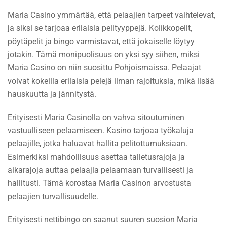
Maria Casino ymmärtää, että pelaajien tarpeet vaihtelevat,
ja siksi se tarjoaa erilaisia pelityyppejä. Kolikkopelit,
pöytäpelit ja bingo varmistavat, että jokaiselle löytyy
jotakin. Tämä monipuolisuus on yksi syy siihen, miksi
Maria Casino on niin suosittu Pohjoismaissa. Pelaajat
voivat kokeilla erilaisia pelejä ilman rajoituksia, mikä lisää
hauskuutta ja jännitystä.
Erityisesti Maria Casinolla on vahva sitoutuminen
vastuulliseen pelaamiseen. Kasino tarjoaa työkaluja
pelaajille, jotka haluavat hallita pelitottumuksiaan.
Esimerkiksi mahdollisuus asettaa talletusrajoja ja
aikarajoja auttaa pelaajia pelaamaan turvallisesti ja
hallitusti. Tämä korostaa Maria Casinon arvostusta
pelaajien turvallisuudelle.
Erityisesti nettibingo on saanut suuren suosion Maria