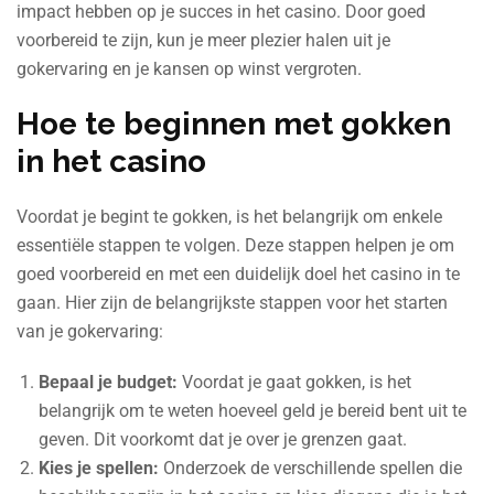
impact hebben op je succes in het casino. Door goed
voorbereid te zijn, kun je meer plezier halen uit je
gokervaring en je kansen op winst vergroten.
Hoe te beginnen met gokken
in het casino
Voordat je begint te gokken, is het belangrijk om enkele
essentiële stappen te volgen. Deze stappen helpen je om
goed voorbereid en met een duidelijk doel het casino in te
gaan. Hier zijn de belangrijkste stappen voor het starten
van je gokervaring:
Bepaal je budget:
Voordat je gaat gokken, is het
belangrijk om te weten hoeveel geld je bereid bent uit te
geven. Dit voorkomt dat je over je grenzen gaat.
Kies je spellen:
Onderzoek de verschillende spellen die