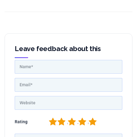
Leave feedback about this
1
2
3
4
5
Rating