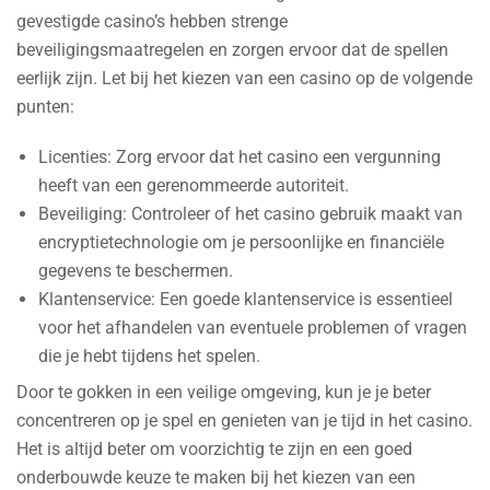
gevestigde casino’s hebben strenge
beveiligingsmaatregelen en zorgen ervoor dat de spellen
eerlijk zijn. Let bij het kiezen van een casino op de volgende
punten:
Licenties: Zorg ervoor dat het casino een vergunning
heeft van een gerenommeerde autoriteit.
Beveiliging: Controleer of het casino gebruik maakt van
encryptietechnologie om je persoonlijke en financiële
gegevens te beschermen.
Klantenservice: Een goede klantenservice is essentieel
voor het afhandelen van eventuele problemen of vragen
die je hebt tijdens het spelen.
Door te gokken in een veilige omgeving, kun je je beter
concentreren op je spel en genieten van je tijd in het casino.
Het is altijd beter om voorzichtig te zijn en een goed
onderbouwde keuze te maken bij het kiezen van een