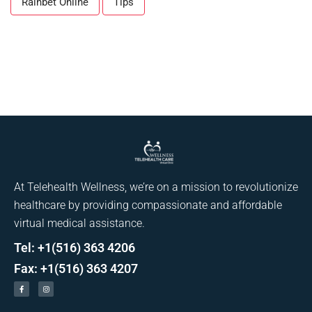
Rainbet Online
Tips
At Telehealth Wellness, we’re on a mission to revolutionize
healthcare by providing compassionate and affordable
virtual medical assistance.
Tel: +1(516) 363 4206
Fax: +1(516) 363 4207