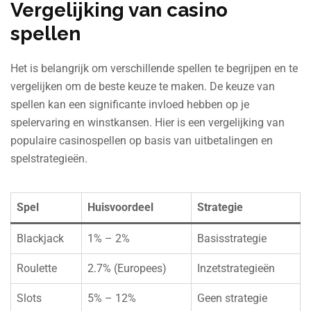
Vergelijking van casino
spellen
Het is belangrijk om verschillende spellen te begrijpen en te
vergelijken om de beste keuze te maken. De keuze van
spellen kan een significante invloed hebben op je
spelervaring en winstkansen. Hier is een vergelijking van
populaire casinospellen op basis van uitbetalingen en
spelstrategieën.
Spel
Huisvoordeel
Strategie
Blackjack
1% – 2%
Basisstrategie
Roulette
2.7% (Europees)
Inzetstrategieën
Slots
5% – 12%
Geen strategie