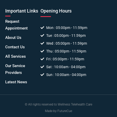
Important Links
Opening Hours
Request
Mon : 05:00pm - 11:59pm
Appointment
Tue : 05:00pm - 11:59pm
About Us
Wed : 05:00pm - 11:59pm
Contact Us
Thu : 05:00pm - 11:59pm
All Services
Fri : 05:00pm - 11:59pm
Our Service
Sat : 10:00am - 04:00pm
Providers
Sun : 10:00am - 04:00pm
Latest News
© All rights reserved to Wellness Telehealth Care
Made by FutureCue