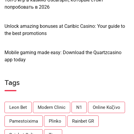
попробовать в 2026
Unlock amazing bonuses at Caribic Casino: Your guide to
the best promotions
Mobile gaming made easy: Download the Quartzcasino
app today
Tags
Leon Bet
Modern Clinic
N1
Online Καζίνο
Pamestoixima
Plinko
Rainbet GR