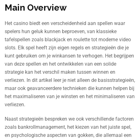
Main Overview
Het casino biedt een verscheidenheid aan spellen waar
spelers hun geluk kunnen beproeven, van klassieke
tafelspellen zoals blackjack en roulette tot moderne video
slots. Elk spel heeft zijn eigen regels en strategieën die je
kunt gebruiken om je winkansen te verhogen. Het begrijpen
van deze spellen en het ontwikkelen van een solide
strategie kan het verschil maken tussen winnen en
verliezen. In dit artikel leer je niet alleen de basisstrategieën,
maar ook geavanceerdere technieken die kunnen helpen bij
het maximaliseren van je winsten en het minimaliseren van
verliezen.
Naast strategieën bespreken we ook verschillende factoren
zoals bankrollmanagement, het kiezen van het juiste spel,
en psychologische aspecten van gokken, die allemaal een