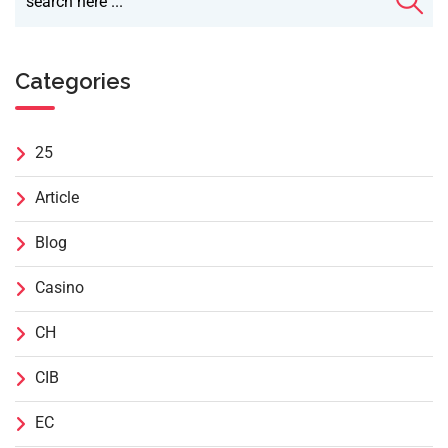
Categories
25
Article
Blog
Casino
CH
CIB
EC