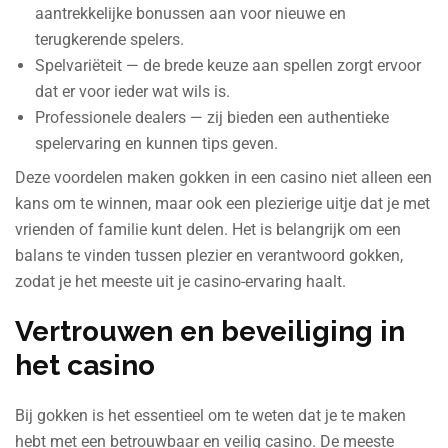
aantrekkelijke bonussen aan voor nieuwe en
terugkerende spelers.
Spelvariëteit — de brede keuze aan spellen zorgt ervoor
dat er voor ieder wat wils is.
Professionele dealers — zij bieden een authentieke
spelervaring en kunnen tips geven.
Deze voordelen maken gokken in een casino niet alleen een
kans om te winnen, maar ook een plezierige uitje dat je met
vrienden of familie kunt delen. Het is belangrijk om een
balans te vinden tussen plezier en verantwoord gokken,
zodat je het meeste uit je casino-ervaring haalt.
Vertrouwen en beveiliging in
het casino
Bij gokken is het essentieel om te weten dat je te maken
hebt met een betrouwbaar en veilig casino. De meeste