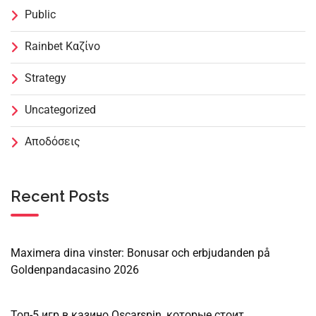
Public
Rainbet Καζίνο
Strategy
Uncategorized
Αποδόσεις
Recent Posts
Maximera dina vinster: Bonusar och erbjudanden på
Goldenpandacasino 2026
Топ-5 игр в казино Oscarspin, которые стоит