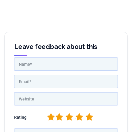
Leave feedback about this
1
2
3
4
5
Rating