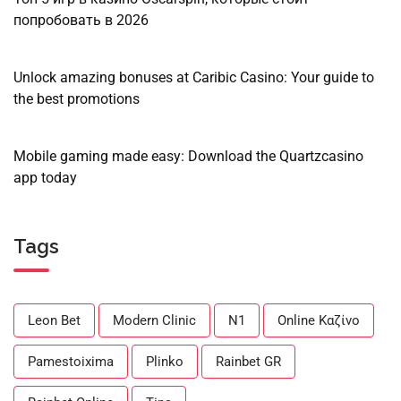
попробовать в 2026
Unlock amazing bonuses at Caribic Casino: Your guide to
the best promotions
Mobile gaming made easy: Download the Quartzcasino
app today
Tags
Leon Bet
Modern Clinic
N1
Online Καζίνο
Pamestoixima
Plinko
Rainbet GR