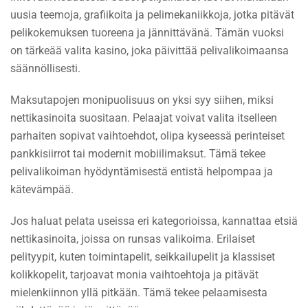
uusia teemoja, grafiikoita ja pelimekaniikkoja, jotka pitävät
pelikokemuksen tuoreena ja jännittävänä. Tämän vuoksi
on tärkeää valita kasino, joka päivittää pelivalikoimaansa
säännöllisesti.
Maksutapojen monipuolisuus on yksi syy siihen, miksi
nettikasinoita suositaan. Pelaajat voivat valita itselleen
parhaiten sopivat vaihtoehdot, olipa kyseessä perinteiset
pankkisiirrot tai modernit mobiilimaksut. Tämä tekee
pelivalikoiman hyödyntämisestä entistä helpompaa ja
kätevämpää.
Jos haluat pelata useissa eri kategorioissa, kannattaa etsiä
nettikasinoita, joissa on runsas valikoima. Erilaiset
pelityypit, kuten toimintapelit, seikkailupelit ja klassiset
kolikkopelit, tarjoavat monia vaihtoehtoja ja pitävät
mielenkiinnon yllä pitkään. Tämä tekee pelaamisesta