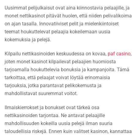
Uusimmat pelijulkaisut ovat aina kiinnostavia pelaajille, ja
monet nettikasinot pitävät huolen, että niiden pelivalikoima
on ajan tasalla. Innovatiiviset pelit ja mielenkiintoiset
teemat houkuttelevat pelaajia kokeilemaan uusia
kokemuksia ja pelejä.
Kilpailu nettikasinoiden keskuudessa on kovaa,
paf casino
,
joten monet kasinot kilpailevat pelaajien huomiosta
tarjoamalla houkuttelevia bonuksia ja kampanjoita. Tämä
tarkoittaa, että pelaajat voivat löytää erinomaisia
tarjouksia, jotka parantavat pelikokemusta ja
mahdollistavat suuremmat voitot.
Ilmaiskierrokset ja bonukset ovat tärkeä osa
nettikasinoiden tarjontaa. Ne antavat pelaajille
mahdollisuuden kokeilla uusia pelejä ilman suuria
taloudellisia riskejä. Ennen kuin valitset kasinon, kannattaa