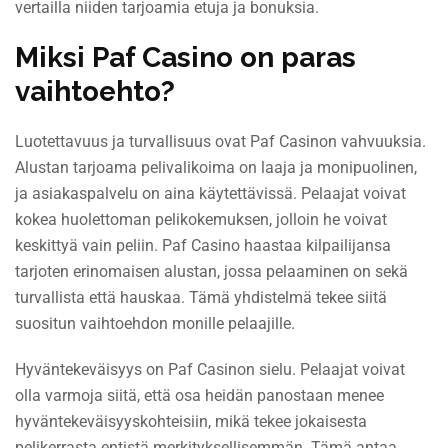
vertailla niiden tarjoamia etuja ja bonuksia.
Miksi Paf Casino on paras
vaihtoehto?
Luotettavuus ja turvallisuus ovat Paf Casinon vahvuuksia.
Alustan tarjoama pelivalikoima on laaja ja monipuolinen,
ja asiakaspalvelu on aina käytettävissä. Pelaajat voivat
kokea huolettoman pelikokemuksen, jolloin he voivat
keskittyä vain peliin. Paf Casino haastaa kilpailijansa
tarjoten erinomaisen alustan, jossa pelaaminen on sekä
turvallista että hauskaa. Tämä yhdistelmä tekee siitä
suositun vaihtoehdon monille pelaajille.
Hyväntekeväisyys on Paf Casinon sielu. Pelaajat voivat
olla varmoja siitä, että osa heidän panostaan menee
hyväntekeväisyyskohteisiin, mikä tekee jokaisesta
pelikerrasta entistä merkityksellisemmän. Tämä antaa