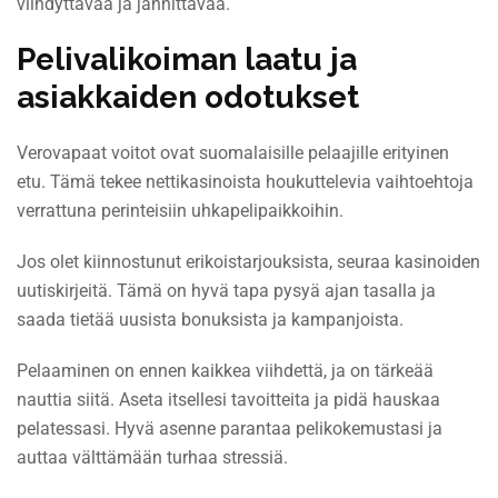
viihdyttävää ja jännittävää.
Pelivalikoiman laatu ja
asiakkaiden odotukset
Verovapaat voitot ovat suomalaisille pelaajille erityinen
etu. Tämä tekee nettikasinoista houkuttelevia vaihtoehtoja
verrattuna perinteisiin uhkapelipaikkoihin.
Jos olet kiinnostunut erikoistarjouksista, seuraa kasinoiden
uutiskirjeitä. Tämä on hyvä tapa pysyä ajan tasalla ja
saada tietää uusista bonuksista ja kampanjoista.
Pelaaminen on ennen kaikkea viihdettä, ja on tärkeää
nauttia siitä. Aseta itsellesi tavoitteita ja pidä hauskaa
pelatessasi. Hyvä asenne parantaa pelikokemustasi ja
auttaa välttämään turhaa stressiä.