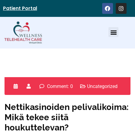
Patient Portal
Service Providers
Comment: 0
Uncategorized
Nettikasinoiden pelivalikoima:
Mikä tekee siitä
houkuttelevan?