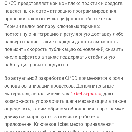
CI/CD представляет как комплекс практик и средств,
нацеленных к автоматизацию программирования,
проверки плюс выпуска цифрового обеспечения.
Термин включает пару ключевых термина:
постоянную интеграцию и регулярную доставку либо
развертывание. Такие подходы дают возможность
повысить скорость публикацию обновлений, снизить
число дефектов а также поддержать стабильную
работу цифровых продуктов.
Во актуальной разработке CI/CD применяется в роли
основа организации процессов. Дополнительные
материалы, аналогичные как
1xbet зеркало
, дают
возможность упорядочить шаги механизации а также
определить, каким образом обновления в программе
движутся маршрут от замысла к рабочего
приложения. Ключевое 1xbet место принадлежит
частоте изменений, оценке стабильности а также