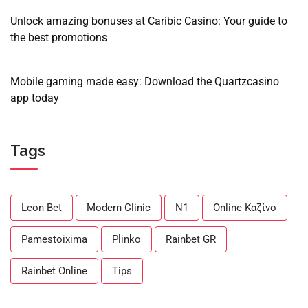
Unlock amazing bonuses at Caribic Casino: Your guide to
the best promotions
Mobile gaming made easy: Download the Quartzcasino
app today
Tags
Leon Bet
Modern Clinic
N1
Online Καζίνο
Pamestoixima
Plinko
Rainbet GR
Rainbet Online
Tips