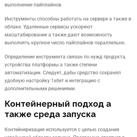
выполнение пайплайнов.
Инструменты способны работать на сервере а также в
облаке. Удаленные сервисы ускоряют
масштабирование а также дают возможность
выполнять крупное число пайплайнов параллельно.
Определение инструмента связан по нужд продукта,
устройства платформы а также степени
автоматизации. Следует, дабы средство сохранял
удобную настройку 1хбет и интеграцию с
дополнительными решениями.
Контейнерный подход а
также среда запуска
Контейнеризация используется с целью создания