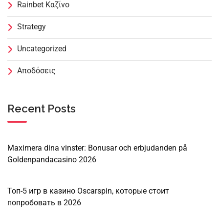
Rainbet Καζίνο
Strategy
Uncategorized
Αποδόσεις
Recent Posts
Maximera dina vinster: Bonusar och erbjudanden på
Goldenpandacasino 2026
Топ-5 игр в казино Oscarspin, которые стоит
попробовать в 2026