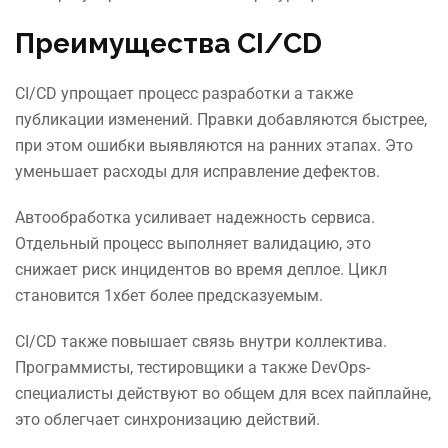
Преимущества CI/CD
CI/CD упрощает процесс разработки а также
публикации изменений. Правки добавляются быстрее,
при этом ошибки выявляются на ранних этапах. Это
уменьшает расходы для исправление дефектов.
Автообработка усиливает надежность сервиса.
Отдельный процесс выполняет валидацию, это
снижает риск инцидентов во время деплое. Цикл
становится 1хбет более предсказуемым.
CI/CD также повышает связь внутри коллектива.
Программисты, тестировщики а также DevOps-
специалисты действуют во общем для всех пайплайне,
это облегчает синхронизацию действий.