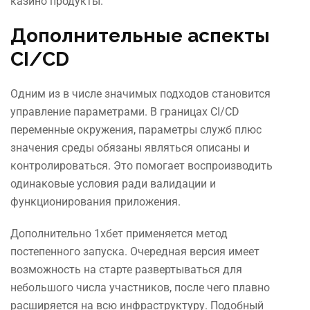
казино продукты.
Дополнительные аспекты
CI/CD
Одним из в числе значимых подходов становится
управление параметрами. В границах CI/CD
переменные окружения, параметры служб плюс
значения среды обязаны являться описаны и
контролироваться. Это помогает воспроизводить
одинаковые условия ради валидации и
функционирования приложения.
Дополнительно 1хбет применяется метод
постепенного запуска. Очередная версия имеет
возможность на старте развертываться для
небольшого числа участников, после чего плавно
расширяется на всю инфраструктуру. Подобный