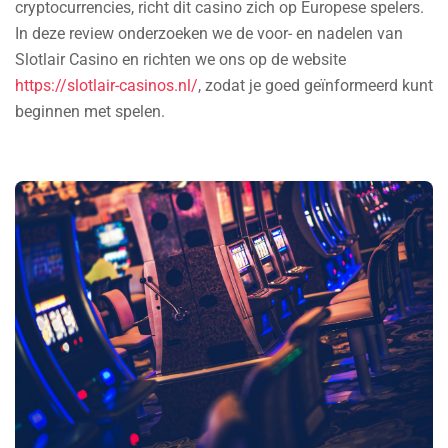
cryptocurrencies, richt dit casino zich op Europese spelers.
In deze review onderzoeken we de voor- en nadelen van
Slotlair Casino en richten we ons op de website
https://slotlair-casinos.nl/
, zodat je goed geïnformeerd kunt
beginnen met spelen.