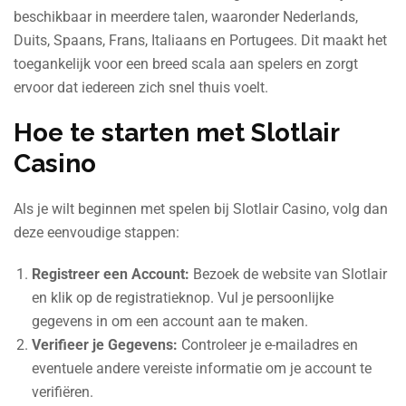
beschikbaar in meerdere talen, waaronder Nederlands,
Duits, Spaans, Frans, Italiaans en Portugees. Dit maakt het
toegankelijk voor een breed scala aan spelers en zorgt
ervoor dat iedereen zich snel thuis voelt.
Hoe te starten met Slotlair
Casino
Als je wilt beginnen met spelen bij Slotlair Casino, volg dan
deze eenvoudige stappen:
Registreer een Account:
Bezoek de website van Slotlair
en klik op de registratieknop. Vul je persoonlijke
gegevens in om een account aan te maken.
Verifieer je Gegevens:
Controleer je e-mailadres en
eventuele andere vereiste informatie om je account te
verifiëren.