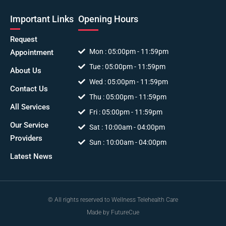
Important Links
Opening Hours
Request
Mon : 05:00pm - 11:59pm
Appointment
Tue : 05:00pm - 11:59pm
About Us
Wed : 05:00pm - 11:59pm
Contact Us
Thu : 05:00pm - 11:59pm
All Services
Fri : 05:00pm - 11:59pm
Our Service
Sat : 10:00am - 04:00pm
Providers
Sun : 10:00am - 04:00pm
Latest News
© All rights reserved to Wellness Telehealth Care
Made by FutureCue