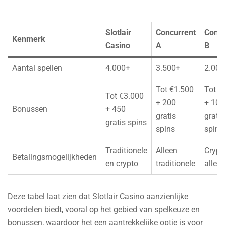
Slotlair
Concurrent
Concu
Kenmerk
Casino
A
B
Aantal spellen
4.000+
3.500+
2.000
Tot €1.500
Tot €
Tot €3.000
+ 200
+ 100
Bonussen
+ 450
gratis
gratis
gratis spins
spins
spins
Traditionele
Alleen
Crypt
Betalingsmogelijkheden
en crypto
traditionele
allee
Deze tabel laat zien dat Slotlair Casino aanzienlijke
voordelen biedt, vooral op het gebied van spelkeuze en
bonussen, waardoor het een aantrekkelijke optie is voor