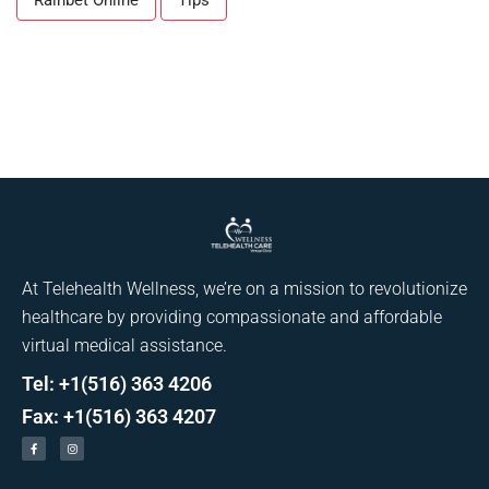
At Telehealth Wellness, we’re on a mission to revolutionize
healthcare by providing compassionate and affordable
virtual medical assistance.
Tel: +1(516) 363 4206
Fax: +1(516) 363 4207