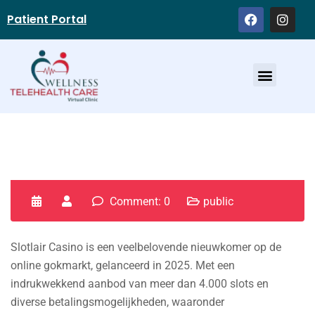
Patient Portal
Service Providers
Comment: 0
public
Slotlair Casino is een veelbelovende nieuwkomer op de
online gokmarkt, gelanceerd in 2025. Met een
indrukwekkend aanbod van meer dan 4.000 slots en
diverse betalingsmogelijkheden, waaronder