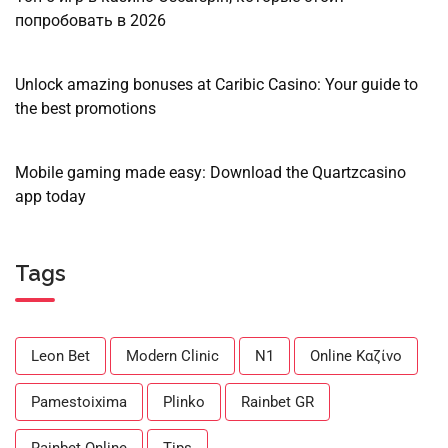
попробовать в 2026
Unlock amazing bonuses at Caribic Casino: Your guide to
the best promotions
Mobile gaming made easy: Download the Quartzcasino
app today
Tags
Leon Bet
Modern Clinic
N1
Online Καζίνο
Pamestoixima
Plinko
Rainbet GR
Rainbet Online
Tips