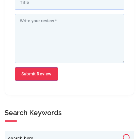
Search Keywords