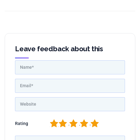
Leave feedback about this
1
2
3
4
5
Rating