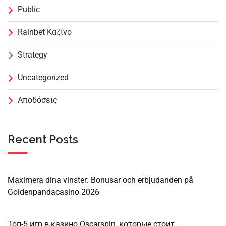
Public
Rainbet Καζίνο
Strategy
Uncategorized
Αποδόσεις
Recent Posts
Maximera dina vinster: Bonusar och erbjudanden på
Goldenpandacasino 2026
Топ-5 игр в казино Oscarspin, которые стоит