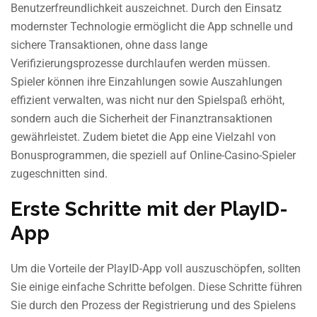
Benutzerfreundlichkeit auszeichnet. Durch den Einsatz
modernster Technologie ermöglicht die App schnelle und
sichere Transaktionen, ohne dass lange
Verifizierungsprozesse durchlaufen werden müssen.
Spieler können ihre Einzahlungen sowie Auszahlungen
effizient verwalten, was nicht nur den Spielspaß erhöht,
sondern auch die Sicherheit der Finanztransaktionen
gewährleistet. Zudem bietet die App eine Vielzahl von
Bonusprogrammen, die speziell auf Online-Casino-Spieler
zugeschnitten sind.
Erste Schritte mit der PlayID-
App
Um die Vorteile der PlayID-App voll auszuschöpfen, sollten
Sie einige einfache Schritte befolgen. Diese Schritte führen
Sie durch den Prozess der Registrierung und des Spielens