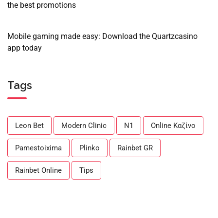
the best promotions
Mobile gaming made easy: Download the Quartzcasino
app today
Tags
Leon Bet
Modern Clinic
N1
Online Καζίνο
Pamestoixima
Plinko
Rainbet GR
Rainbet Online
Tips