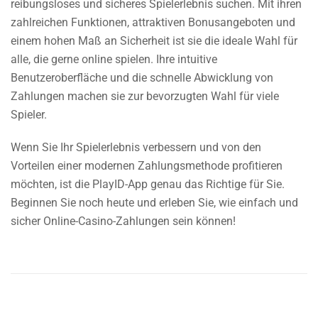
reibungsloses und sicheres Spielerlebnis suchen. Mit ihren
zahlreichen Funktionen, attraktiven Bonusangeboten und
einem hohen Maß an Sicherheit ist sie die ideale Wahl für
alle, die gerne online spielen. Ihre intuitive
Benutzeroberfläche und die schnelle Abwicklung von
Zahlungen machen sie zur bevorzugten Wahl für viele
Spieler.
Wenn Sie Ihr Spielerlebnis verbessern und von den
Vorteilen einer modernen Zahlungsmethode profitieren
möchten, ist die PlayID-App genau das Richtige für Sie.
Beginnen Sie noch heute und erleben Sie, wie einfach und
sicher Online-Casino-Zahlungen sein können!