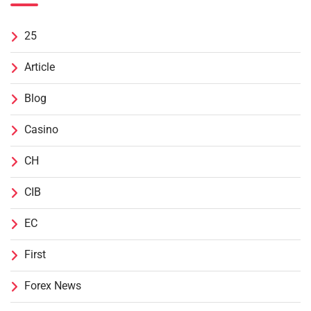
25
Article
Blog
Casino
CH
CIB
EC
First
Forex News