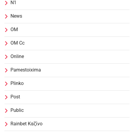
N1
News
OM
OM Cc
Online
Pamestoixima
Plinko
Post
Public
Rainbet Καζίνο