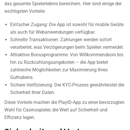
das gesamte Spielerlebnis bereichern. Hier sind einige der
wichtigsten Vorteile:
Einfacher Zugang: Die App ist sowohl für mobile Geräte
als auch für Webanwendungen verfügbar.
Schnelle Transaktionen: Zahlungen werden sofort
verarbeitet, was Verzögerungen beim Spielen vermeidet.
Attraktive Bonusprogramme: Von Willkommensboni bis
hin zu Rückzahlungsangeboten – die App bietet
zahlreiche Möglichkeiten zur Maximierung Ihres
Guthabens.
Sichere Verifizierung: Der KYC-Prozess gewährleistet die
Sicherheit Ihrer Daten.
Diese Vorteile machen die PlayID-App zu einer bevorzugten
Wahl für Casinospieler, die Wert auf Sicherheit und
Effizienz legen.