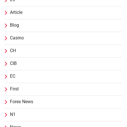
Article
Blog
Casino
CH
CIB
EC
First
Forex News
N1