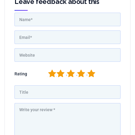
Leave feedback about this
1
2
3
4
5
Rating