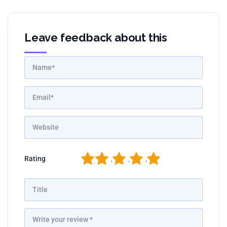
Leave feedback about this
1
2
3
4
5
Rating