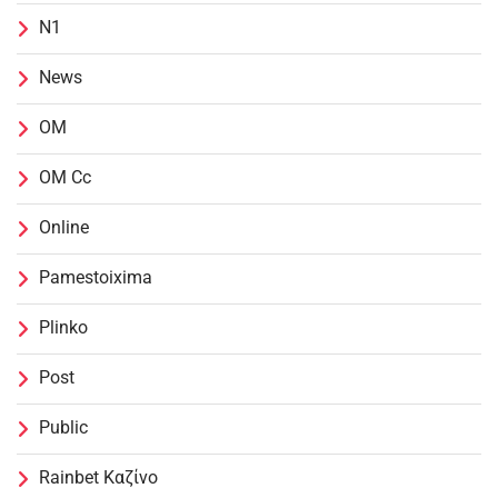
N1
News
OM
OM Cc
Online
Pamestoixima
Plinko
Post
Public
Rainbet Καζίνο