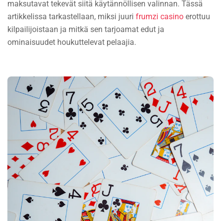
maksutavat tekevät siitä käytännöllisen valinnan. Tässä
artikkelissa tarkastellaan, miksi juuri
frumzi casino
erottuu
kilpailijoistaan ja mitkä sen tarjoamat edut ja
ominaisuudet houkuttelevat pelaajia.