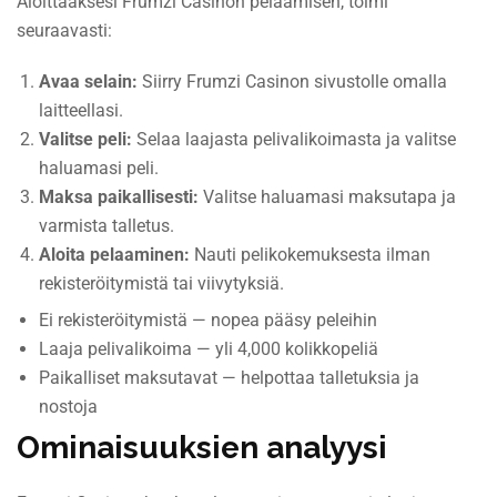
Aloittaaksesi Frumzi Casinon pelaamisen, toimi
seuraavasti:
Avaa selain:
Siirry Frumzi Casinon sivustolle omalla
laitteellasi.
Valitse peli:
Selaa laajasta pelivalikoimasta ja valitse
haluamasi peli.
Maksa paikallisesti:
Valitse haluamasi maksutapa ja
varmista talletus.
Aloita pelaaminen:
Nauti pelikokemuksesta ilman
rekisteröitymistä tai viivytyksiä.
Ei rekisteröitymistä — nopea pääsy peleihin
Laaja pelivalikoima — yli 4,000 kolikkopeliä
Paikalliset maksutavat — helpottaa talletuksia ja
nostoja
Ominaisuuksien analyysi