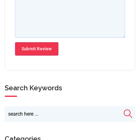
Search Keywords
Categories